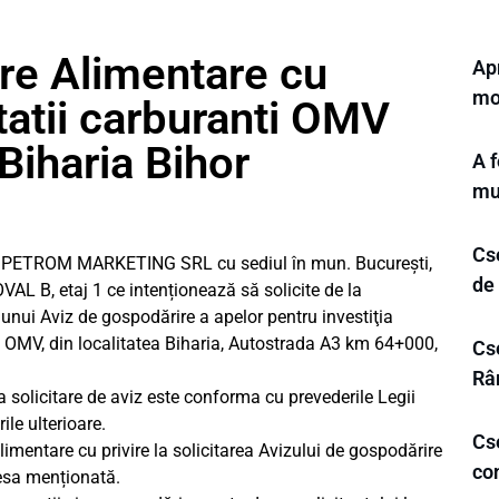
re Alimentare cu
Ap
mo
tatii carburanti OMV
iharia Bihor
A f
mu
Cs
V PETROM MARKETING SRL cu sediul în mun. București,
de
, OVAL B, etaj 1 ce intenționează să solicite de la
unui Aviz de gospodărire a apelor pentru investiţia
nți OMV, din localitatea Biharia, Autostrada A3 km 64+000,
Cse
Râ
a solicitare de aviz este conforma cu prevederile Legii
ile ulterioare.
Cs
imentare cu privire la solicitarea Avizului de gospodărire
co
resa menționată.