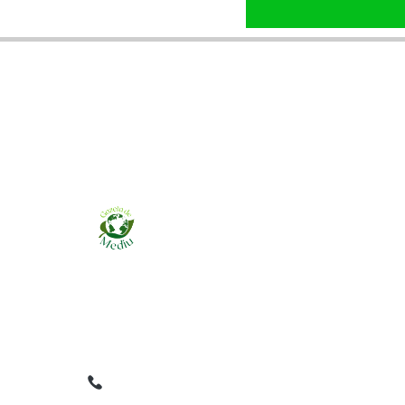
Ziarul online pentru publicarea anunțurilor
obligatorii de mediu cerute de ANMAP, APM și
instituțiile abilitate. Dovadă pe loc, acceptat în
toată România.
0759 858 820