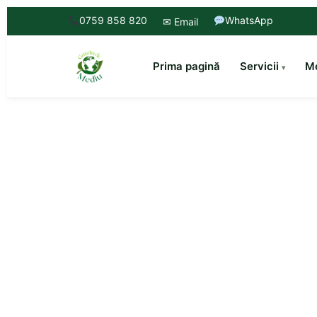
0759 858 820
WhatsApp
✉ Email
Prima pagină
Servicii
Mo