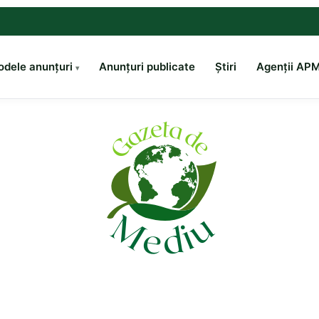
dele anunțuri
Anunțuri publicate
Știri
Agenții AP