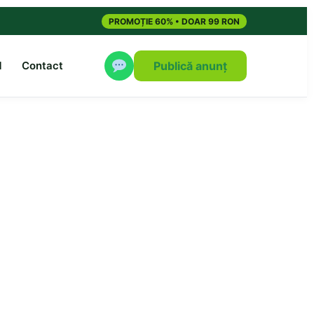
PROMOȚIE 60% • DOAR 99 RON
M
Contact
Publică anunț