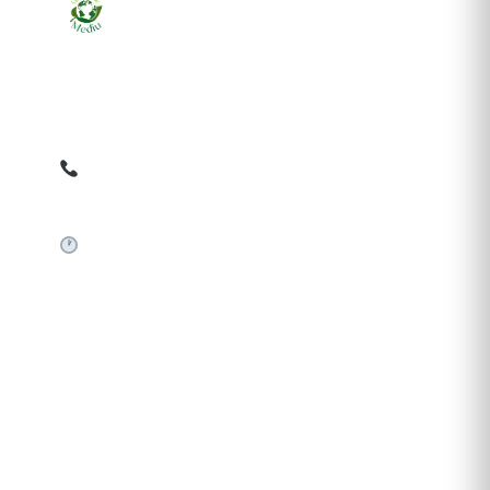
Ziarul online pentru publicarea anunțurilor obligatorii
de mediu cerute de ANMAP, APM și instituțiile
abilitate. Dovadă pe loc, acceptat în toată România.
0759 858 820
✉
gazetamediu@gmail.com
Sistem automat 24/7
SERVICII PUBLICARE
Publică anunț APM
Autorizație construire
Comunicat de presă PNRR
Pași publicare anunț