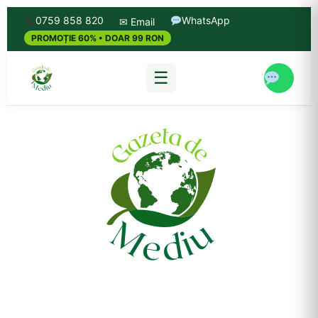
0759 858 820
WhatsApp
✉ Email
PROMOȚIE 60% • DOAR 99 RON
☰