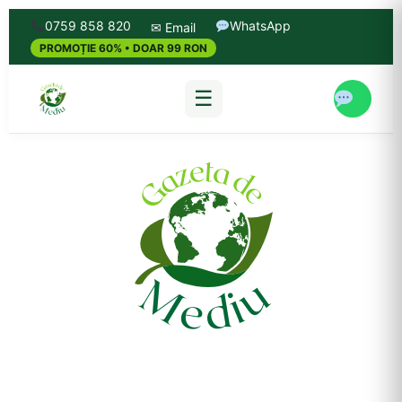
0759 858 820
WhatsApp
✉ Email
PROMOȚIE 60% • DOAR 99 RON
☰