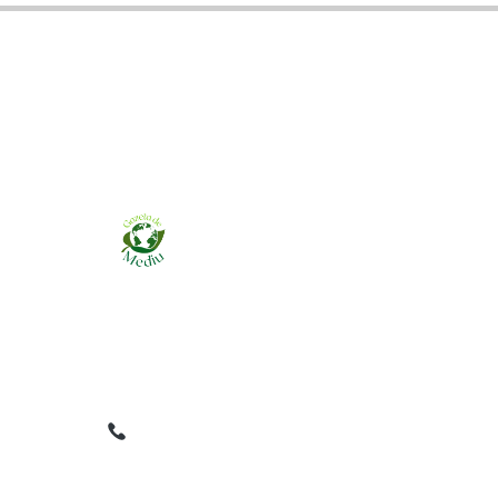
Ziarul online pentru publicarea anunțurilor
obligatorii de mediu cerute de ANMAP, APM și
instituțiile abilitate. Dovadă pe loc, acceptat în
toată România.
0759 858 820
✉
gazetamediu@gmail.com