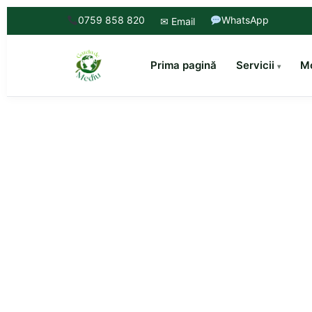
0759 858 820
WhatsApp
✉ Email
Prima pagină
Servicii
Mo