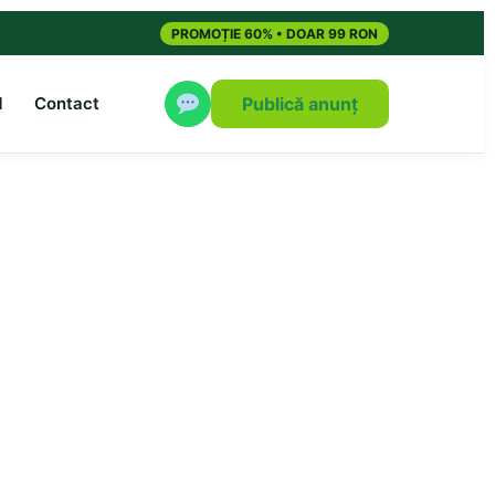
PROMOȚIE 60% • DOAR 99 RON
M
Contact
Publică anunț