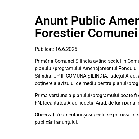
Anunt Public Amen
Forestier Comunei 
Publicat: 16.6.2025
Primăria Comunei Șilindia având sediul in Comuna 
planului/programului Amenajamentul Fondului F
Șilindia, UP III COMUNA ȘILINDIA, județul Arad, a
obţinere a avizului de mediu pentru planul/prog
Prima versiune a planului/programului poate fi 
FN, localitatea Arad, judeţul Arad, de luni până jo
Observaţii/comentarii şi sugestii se primesc în 
publicării anunţului.