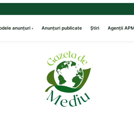
dele anunțuri
Anunțuri publicate
Știri
Agenții AP