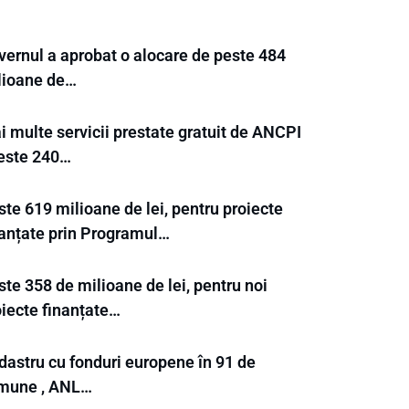
vernul a aprobat o alocare de peste 484
lioane de…
i multe servicii prestate gratuit de ANCPI
Peste 240…
te 619 milioane de lei, pentru proiecte
nanțate prin Programul…
te 358 de milioane de lei, pentru noi
oiecte finanțate…
dastru cu fonduri europene în 91 de
mune , ANL…