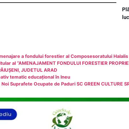
Plă
luc
menajare a fondului forestier al Composesoratului Halalis
titular al “AMENAJAMENT FONDULUI FORESTIER PROPR
 PĂIUȘENI, JUDETUL ARAD
tiv tematic educațional în Ineu
ii in Noi Suprafete Ocupate de Paduri SC GREEN CULTURE S