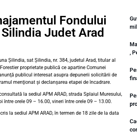
ajamentul Fondului
Gu
mi
Silindia Judet Arad
Ma
, 
Șilindia, sat Șilindia, nr. 384, judetul Arad, titular al
orestier proprietate publică ce apartine Comunei
Pes
nunţă publicul interesat asupra depunerii solicitării de
fi
ramul menţionat şi declanşarea etapei de încadrare.
consultată la sediul APM ARAD, strada Splaiul Muresului,
Pes
i între orele 09 – 16.00, vineri între orele 09 – 13.00.
pr
scris la sediul APM ARAD, în termen de 18 zile de la data
Ca
co