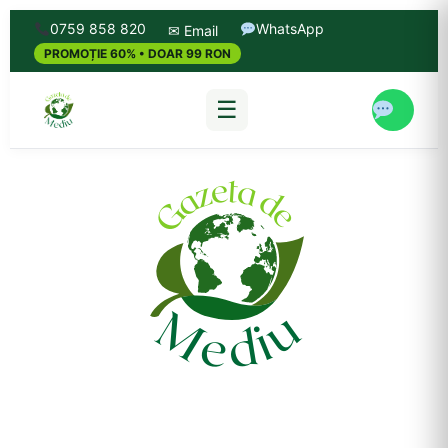
0759 858 820
WhatsApp
✉ Email
PROMOȚIE 60% • DOAR 99 RON
☰