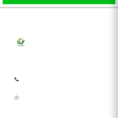
Ziarul online pentru publicarea anunțurilor obligatorii
de mediu cerute de ANMAP, APM și instituțiile
abilitate. Dovadă pe loc, acceptat în toată România.
0759 858 820
✉
gazetamediu@gmail.com
Sistem automat 24/7
SERVICII PUBLICARE