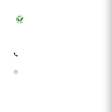
Ziarul online pentru publicarea anunțurilor obligatorii
de mediu cerute de ANMAP, APM și instituțiile
abilitate. Dovadă pe loc, acceptat în toată România.
0759 858 820
✉
gazetamediu@gmail.com
Sistem automat 24/7
SERVICII PUBLICARE
Publică anunț APM
Autorizație construire