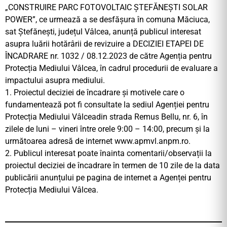
„CONSTRUIRE PARC FOTOVOLTAIC ȘTEFĂNEȘTI SOLAR
POWER”, ce urmează a se desfășura în comuna Măciuca,
sat Ștefănești, județul Vâlcea, anunță publicul interesat
asupra luării hotărârii de revizuire a DECIZIEI ETAPEI DE
ÎNCADRARE nr. 1032 / 08.12.2023 de către Agenția pentru
Protecția Mediului Vâlcea, în cadrul procedurii de evaluare a
impactului asupra mediului.
1. Proiectul deciziei de încadrare și motivele care o
fundamentează pot fi consultate la sediul Agenției pentru
Protecția Mediului Vâlceadin strada Remus Bellu, nr. 6, în
zilele de luni – vineri între orele 9:00 – 14:00, precum și la
următoarea adresă de internet www.apmvl.anpm.ro.
2. Publicul interesat poate înainta comentarii/observații la
proiectul deciziei de încadrare în termen de 10 zile de la data
publicării anunțului pe pagina de internet a Agenței pentru
Protecția Mediului Vâlcea.