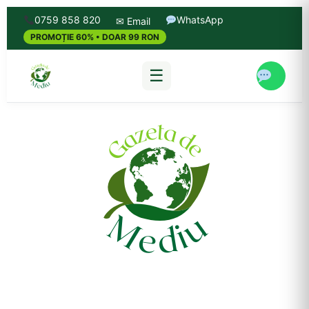
0759 858 820
WhatsApp
✉ Email
PROMOȚIE 60% • DOAR 99 RON
☰