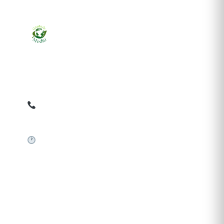
Ziarul online pentru publicarea anunțurilor obligatorii
de mediu cerute de ANMAP, APM și instituțiile
abilitate. Dovadă pe loc, acceptat în toată România.
0759 858 820
✉
gazetamediu@gmail.com
Sistem automat 24/7
SERVICII PUBLICARE
Publică anunț APM
Autorizație construire
Comunicat de presă PNRR