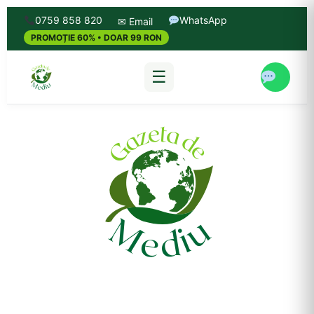
0759 858 820
WhatsApp
✉ Email
PROMOȚIE 60% • DOAR 99 RON
☰