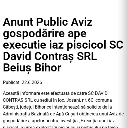
Anunt Public Aviz
gospodărire ape
executie iaz piscicol SC
David Contraș SRL
Beiuș Bihor
Publicat: 22.6.2026
Această informare este efectuată de către SC DAVID
CONTRAȘ SRL cu sediul în loc. Josani, nr. 6C, comuna
Căbești, județul Bihor ce intenționează să solicite de la
Administrația Bazinală de Apă Crișuri obținerea unui Aviz de
gospodărire a apelor pentru investiţia ,,Execuția unui iaz
piscicol în urma exploatării nisipului și pietrișului pe teren