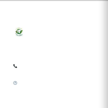
Ziarul online pentru publicarea anunțurilor obligatorii
de mediu cerute de ANMAP, APM și instituțiile
abilitate. Dovadă pe loc, acceptat în toată România.
0759 858 820
✉
gazetamediu@gmail.com
Sistem automat 24/7
SERVICII PUBLICARE
Publică anunț APM