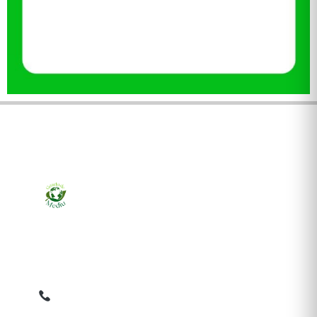
Ziarul online pentru publicarea anunțurilor obligatorii
de mediu cerute de ANMAP, APM și instituțiile
abilitate. Dovadă pe loc, acceptat în toată România.
0759 858 820