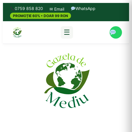
0759 858 820
WhatsApp
✉ Email
PROMOȚIE 60% • DOAR 99 RON
☰