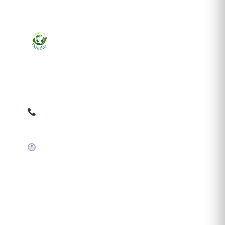
Ziarul online pentru publicarea anunțurilor obligatorii
de mediu cerute de ANMAP, APM și instituțiile
abilitate. Dovadă pe loc, acceptat în toată România.
0759 858 820
✉
gazetamediu@gmail.com
Sistem automat 24/7
SERVICII PUBLICARE
Publică anunț APM
Autorizație construire