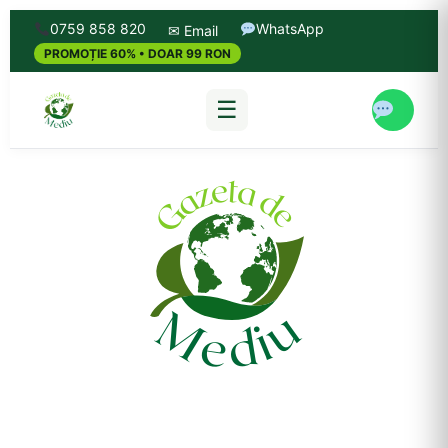
0759 858 820
WhatsApp
✉ Email
PROMOȚIE 60% • DOAR 99 RON
☰