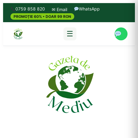
0759 858 820
WhatsApp
✉ Email
PROMOȚIE 60% • DOAR 99 RON
☰