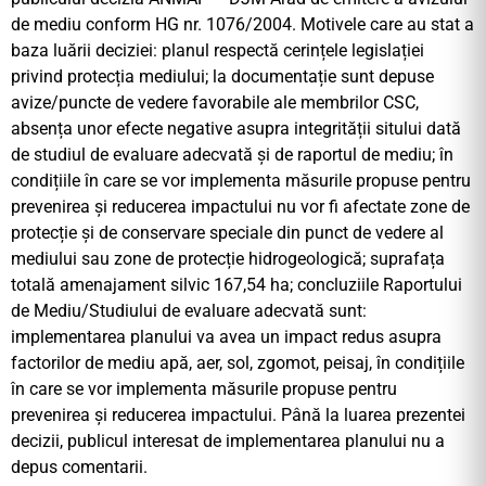
de mediu conform HG nr. 1076/2004. Motivele care au stat a
baza luării deciziei: planul respectă cerințele legislației
privind protecția mediului; la documentație sunt depuse
avize/puncte de vedere favorabile ale membrilor CSC,
absența unor efecte negative asupra integrității sitului dată
de studiul de evaluare adecvată și de raportul de mediu; în
condițiile în care se vor implementa măsurile propuse pentru
prevenirea și reducerea impactului nu vor fi afectate zone de
protecție și de conservare speciale din punct de vedere al
mediului sau zone de protecție hidrogeologică; suprafața
totală amenajament silvic 167,54 ha; concluziile Raportului
de Mediu/Studiului de evaluare adecvată sunt:
implementarea planului va avea un impact redus asupra
factorilor de mediu apă, aer, sol, zgomot, peisaj, în condițiile
în care se vor implementa măsurile propuse pentru
prevenirea și reducerea impactului. Până la luarea prezentei
decizii, publicul interesat de implementarea planului nu a
depus comentarii.