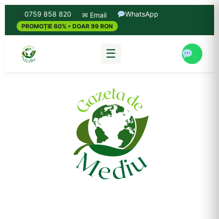
0759 858 820
WhatsApp
✉ Email
PROMOȚIE 60% • DOAR 99 RON
☰