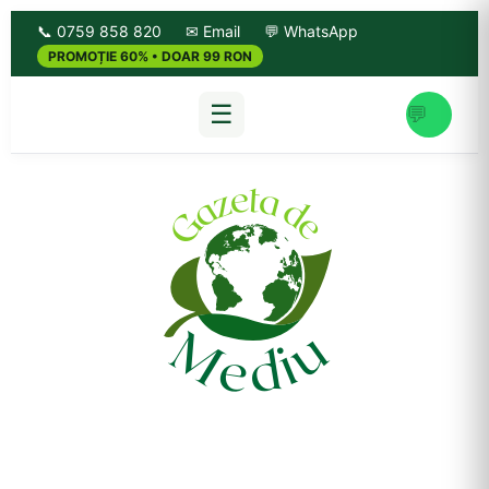
📞 0759 858 820
✉ Email
💬 WhatsApp
PROMOȚIE 60% • DOAR 99 RON
☰
💬