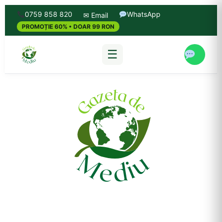
0759 858 820
WhatsApp
✉ Email
PROMOȚIE 60% • DOAR 99 RON
☰