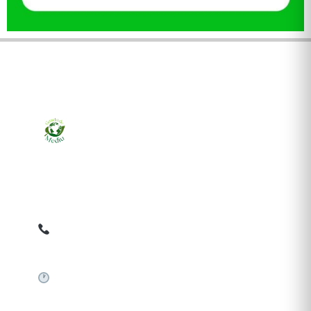
Ziarul online pentru publicarea anunțurilor obligatorii
de mediu cerute de ANMAP, APM și instituțiile
abilitate. Dovadă pe loc, acceptat în toată România.
0759 858 820
✉
gazetamediu@gmail.com
Sistem automat 24/7