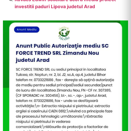
investitii paduri Lipova judetul Arad