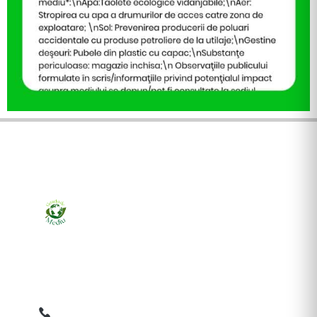
Ziarul online pentru publicarea anunțurilor obligatorii
de mediu cerute de ANMAP, APM și instituțiile
abilitate. Dovadă pe loc, acceptat în toată România.
0759 858 820