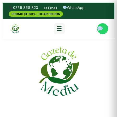
0759 858 820
WhatsApp
✉ Email
PROMOȚIE 60% • DOAR 99 RON
☰