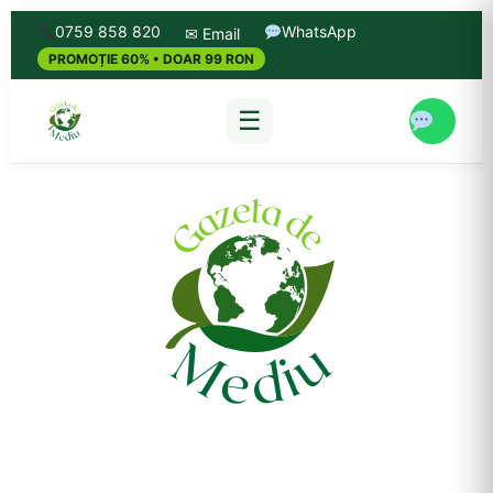
0759 858 820
WhatsApp
✉ Email
PROMOȚIE 60% • DOAR 99 RON
☰