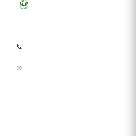
Ziarul online pentru publicarea anunțurilor obligatorii
de mediu cerute de ANMAP, APM și instituțiile
abilitate. Dovadă pe loc, acceptat în toată România.
0759 858 820
✉
gazetamediu@gmail.com
Sistem automat 24/7
SERVICII PUBLICARE
Publică anunț APM
Autorizație construire
Comunicat de presă PNRR
Pași publicare anunț