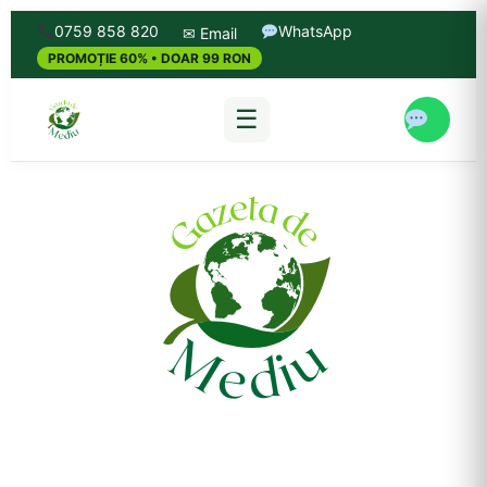
0759 858 820
WhatsApp
✉ Email
PROMOȚIE 60% • DOAR 99 RON
☰