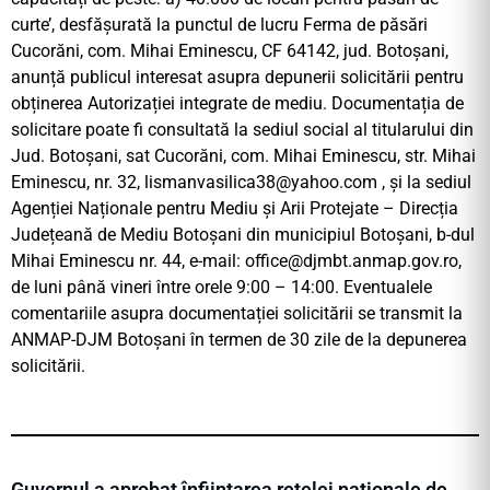
curte’, desfășurată la punctul de lucru Ferma de păsări
Cucorăni, com. Mihai Eminescu, CF 64142, jud. Botoșani,
anunță publicul interesat asupra depunerii solicitării pentru
obținerea Autorizației integrate de mediu. Documentația de
solicitare poate fi consultată la sediul social al titularului din
Jud. Botoșani, sat Cucorăni, com. Mihai Eminescu, str. Mihai
Eminescu, nr. 32,
lismanvasilica38@yahoo.com
, şi la sediul
Agenției Naționale pentru Mediu și Arii Protejate – Direcția
Județeană de Mediu Botoșani din municipiul Botoșani, b-dul
Mihai Eminescu nr. 44, e-mail:
office@djmbt.anmap.gov.ro
,
de luni până vineri între orele 9:00 – 14:00. Eventualele
comentariile asupra documentației solicitării se transmit la
ANMAP-DJM Botoșani în termen de 30 zile de la depunerea
solicitării.
Guvernul a aprobat înființarea rețelei naționale de