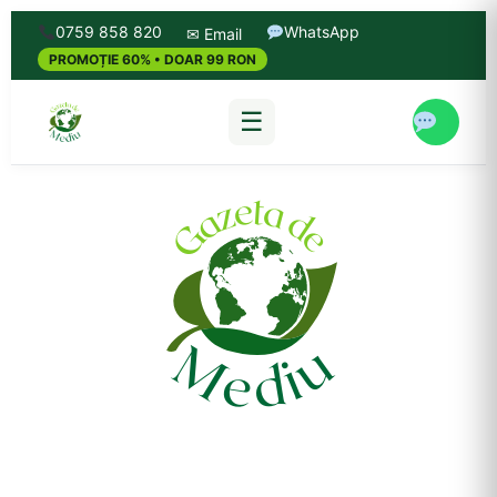
0759 858 820
WhatsApp
✉ Email
PROMOȚIE 60% • DOAR 99 RON
☰