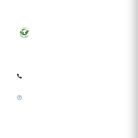
Ziarul online pentru publicarea anunțurilor obligatorii
de mediu cerute de ANMAP, APM și instituțiile
abilitate. Dovadă pe loc, acceptat în toată România.
0759 858 820
✉
gazetamediu@gmail.com
Sistem automat 24/7
SERVICII PUBLICARE
Publică anunț APM