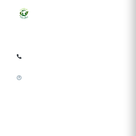
Ziarul online pentru publicarea anunțurilor obligatorii
de mediu cerute de ANMAP, APM și instituțiile
abilitate. Dovadă pe loc, acceptat în toată România.
0759 858 820
✉
gazetamediu@gmail.com
Sistem automat 24/7
SERVICII PUBLICARE
Publică anunț APM
Autorizație construire
Comunicat de presă PNRR