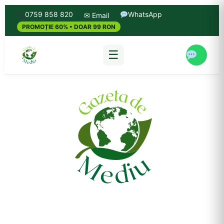
0759 858 820
WhatsApp
✉ Email
PROMOȚIE 60% • DOAR 99 RON
☰