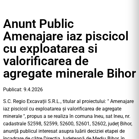
Anunt Public
Amenajare iaz piscicol
cu exploatarea si
valorificarea de
agregate minerale Bihor
Publicat: 9.4.2026
S.C. Regio Excavații S.R.L., titular al proiectului: ″ Amenajare
iaz piscicol cu exploatarea și valorificarea de agregate
minerale ″, propus a se realiza în comuna Ineu, sat Ineu, nr.
cadastrale 52598, 52599, 52600, 52601, 52602, județ Bihor,
anunţă publicul interesat asupra luării deciziei etapei de
încadrare de către Direcția Județeană de Mediu Bihor, în