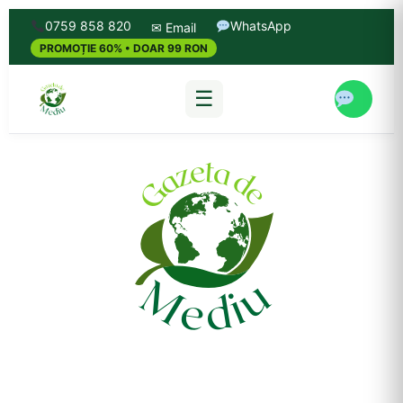
0759 858 820
WhatsApp
✉ Email
PROMOȚIE 60% • DOAR 99 RON
☰