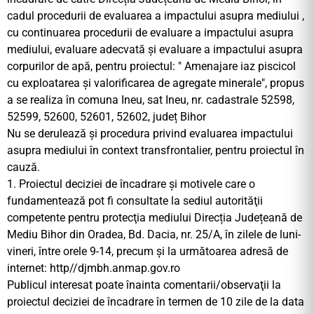
cadul procedurii de evaluarea a impactului asupra mediului ,
cu continuarea procedurii de evaluare a impactului asupra
mediului, evaluare adecvată și evaluare a impactului asupra
corpurilor de apă, pentru proiectul: ″ Amenajare iaz piscicol
cu exploatarea și valorificarea de agregate minerale″, propus
a se realiza în comuna Ineu, sat Ineu, nr. cadastrale 52598,
52599, 52600, 52601, 52602, județ Bihor
Nu se derulează şi procedura privind evaluarea impactului
asupra mediului în context transfrontalier, pentru proiectul în
cauză.
1. Proiectul deciziei de încadrare şi motivele care o
fundamentează pot fi consultate la sediul autorităţii
competente pentru protecţia mediului Direcția Județeană de
Mediu Bihor din Oradea, Bd. Dacia, nr. 25/A, în zilele de luni-
vineri, între orele 9-14, precum şi la următoarea adresă de
internet: http//djmbh.anmap.gov.ro
Publicul interesat poate înainta comentarii/observaţii la
proiectul deciziei de încadrare în termen de 10 zile de la data