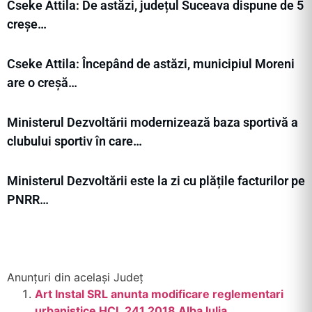
Cseke Attila: De astăzi, județul Suceava dispune de 5
creșe…
Cseke Attila: Începând de astăzi, municipiul Moreni
are o creșă…
Ministerul Dezvoltării modernizează baza sportivă a
clubului sportiv în care…
Ministerul Dezvoltării este la zi cu plățile facturilor pe
PNRR…
Anunțuri din același Județ
Art Instal SRL anunta modificare reglementari
urbanistice HCL 241 2018 Alba Iulia