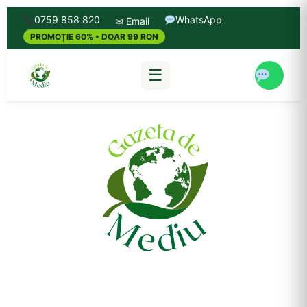
0759 858 820
WhatsApp
✉ Email
PROMOȚIE 60% • DOAR 99 RON
☰