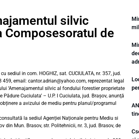
ajamentul silvic
Min
mi
ia Composesoratul de
Min
de
ad
cu sediul in com. HOGHIZ, sat. CUCIULATA, nr. 357, jud.
Loc
 459, email:
cantor.adrian@yahoo.com
, reprezentat legal
pe
ului ‘Amenajamentul silvic al fondului forestier proprietate
 Pădure Cuciulata’ – U.P. I Cuciulata, jud. Brașov, anunţă
de obținere a avizului de mediu pentru planul/programul
AN
ti
consultată la sediul Agenției Naționale pentru Mediu si
 din Mun. Brasov, str. Politehnicii, nr. 3, jud. Brasov, de
Cs