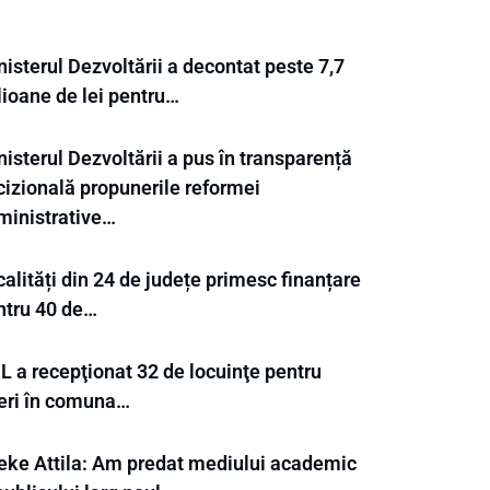
isterul Dezvoltării a decontat peste 7,7
lioane de lei pentru…
isterul Dezvoltării a pus în transparență
cizională propunerile reformei
ministrative…
alități din 24 de județe primesc finanțare
ntru 40 de…
L a recepţionat 32 de locuinţe pentru
neri în comuna…
eke Attila: Am predat mediului academic