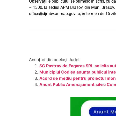
Observațiile publicului se primesc în scris, cu da
– 1300, la sediul APM Brasov, din Mun. Brasov, str
office@djmbv.anmap.gov.ro
, în termen de 15 zil
Anunțuri din același Județ
SC Pastrav de Fagaras SRL solicita au
Municipiul Codlea anunta publicul inter
Acord de mediu pentru proiectul mon
Anunt Public Amenajament silvic Com