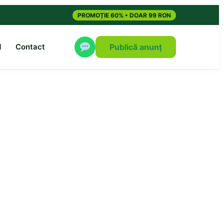
PROMOȚIE 60% • DOAR 99 RON
M
Contact
Publică anunț