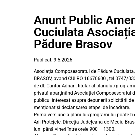
Anunt Public Amen
Cuciulata Asociaț
Pădure Brasov
Publicat: 9.5.2026
Asociația Composesoratul de Pădure Cuciulata, 
BRASOV, avand CUI RO 16670600 , tel 0747/033
de dl. Cantor Adrian, titular al planului/program
privată aparținând Asociației Composesoratul de
publicul interesat asupra depunerii solicitării 
menționat și declanșarea etapei de încadrare.
Prima versiune a planului/programului poate fi 
Arii Protejete, Direcția Județeana de Mediu Brasov
luni până vineri între orele 900 – 1300.