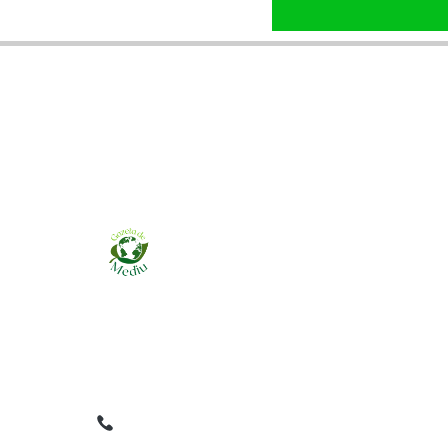
Ziarul online pentru publicarea anunțurilor
obligatorii de mediu cerute de ANMAP, APM și
instituțiile abilitate. Dovadă pe loc, acceptat în
toată România.
0759 858 820