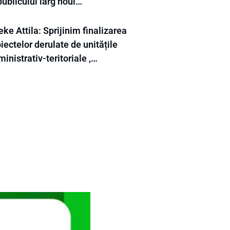
publicului larg noul…
ke Attila: Sprijinim finalizarea
iectelor derulate de unitățile
inistrativ-teritoriale ,…