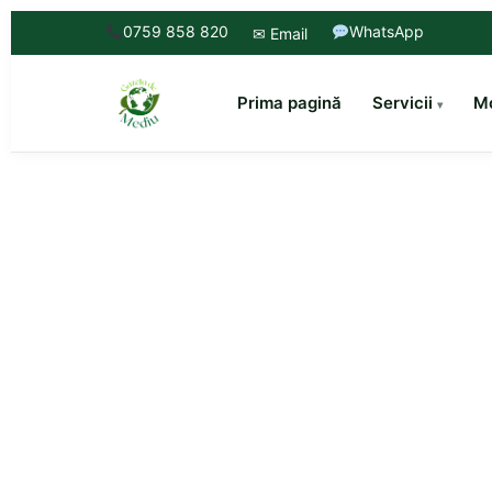
0759 858 820
WhatsApp
✉ Email
Prima pagină
Servicii
Mo