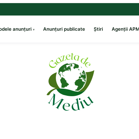
dele anunțuri
Anunțuri publicate
Știri
Agenții AP