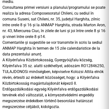
mediu.
Consultarea primei versiuni a planului/programului se poate
realiza la adresa Composesoratul Chileni, cu sediul în
comuna Suseni, sat Chileni, nr. 35, județul Harghita, zilnic
intre orele 8 și 16 și la ANMAP Harghita, strada Marton Aron,
nr. 43, Miercurea Ciuc, în zilele de luni și joi între orele 8 și 16
și vineri între orele 8 și14.
Comentariile și sugestiile se vor transmite în scris la sediul
ANMAP Harghita în termen de 15 zile calendaristice de la
data prezentului anunț.
A Kilyénfalva Közbirtokosság, Gyergyóújfalu község,
Kilyénfalva 35 sz. alatti székhellyel, adószám RO12846250,
TULAJDONOSi minőségben, képviselve Kolozsi Attila elnök
révén, értesíti az érdekelt közösséget, hogy: a Kilyénfalva
Közbirtokosság magántulajdonát képező II.
Erdőgazdálkodási egység Kilyénfalva erdőgazdálkodási
tervének első változatát, a környezetvédelmi engedély
megszerzése érdekében történő besorolási határozat
megszerzése céljából, kidolgozta.