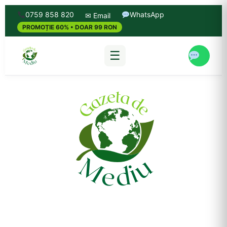
0759 858 820
WhatsApp
✉ Email
PROMOȚIE 60% • DOAR 99 RON
☰