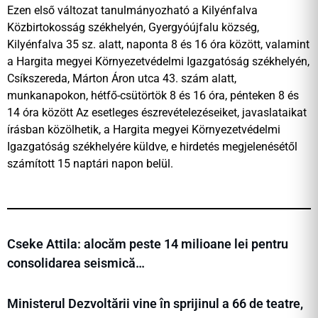
Ezen első változat tanulmányozható a Kilyénfalva
Közbirtokosság székhelyén, Gyergyóújfalu község,
Kilyénfalva 35 sz. alatt, naponta 8 és 16 óra között, valamint
a Hargita megyei Környezetvédelmi Igazgatóság székhelyén,
Csíkszereda, Márton Áron utca 43. szám alatt,
munkanapokon, hétfő-csütörtök 8 és 16 óra, pénteken 8 és
14 óra között Az esetleges észrevételezéseiket, javaslataikat
írásban közölhetik, a Hargita megyei Környezetvédelmi
Igazgatóság székhelyére küldve, e hirdetés megjelenésétől
számított 15 naptári napon belül.
Cseke Attila: alocăm peste 14 milioane lei pentru
consolidarea seismică…
Ministerul Dezvoltării vine în sprijinul a 66 de teatre,