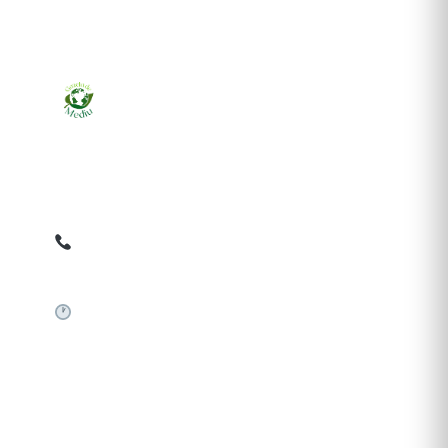
Ziarul online pentru publicarea anunțurilor obligatorii
de mediu cerute de ANMAP, APM și instituțiile
abilitate. Dovadă pe loc, acceptat în toată România.
0759 858 820
✉
gazetamediu@gmail.com
Sistem automat 24/7
SERVICII PUBLICARE
Publică anunț APM
Autorizație construire