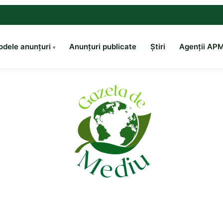
dele anunțuri
Anunțuri publicate
Știri
Agenții AP