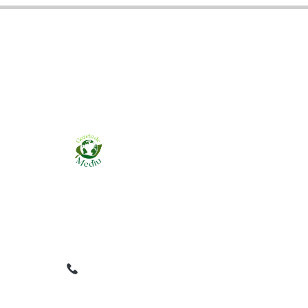
Ziarul online pentru publicarea anunțurilor
obligatorii de mediu cerute de ANMAP, APM și
instituțiile abilitate. Dovadă pe loc, acceptat în
toată România.
0759 858 820
✉
gazetamediu@gmail.com