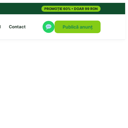
PROMOȚIE 60% • DOAR 99 RON
M
Contact
Publică anunț