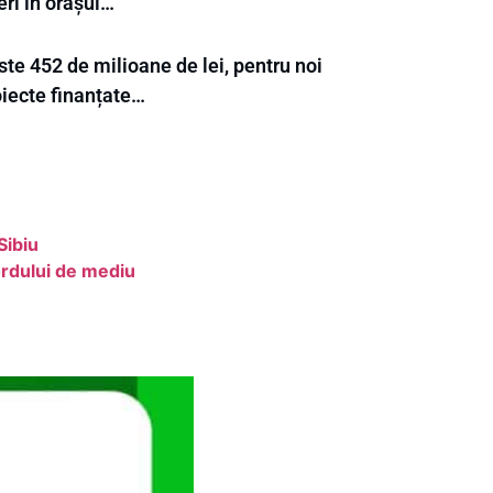
eri în orașul…
te 452 de milioane de lei, pentru noi
oiecte finanțate…
Sibiu
ordului de mediu