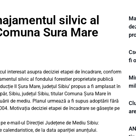
jamentul silvic al
Mar
dez
r Comuna Sura Mare
pr
Cs
fi
ul interesat asupra deciziei etapei de încadrare, conform
Min
entul silvic al fondului forestier proprietate publică
mi
cție II Șura Mare, județul Sibiu’ propus a fi amplasat în
ăr, Sibiu, județul Sibiu, titular Comuna Șura Mare în
uării de mediu. Planul urmează a fi supus adoptării fără
Cl
04. Motivația deciziei etapei de încadrare se găsește pe
ar
s pe e-mail-ul Direcției Județene de Mediu Sibiu:
AN
e calendaristice, de la data apariției anunțului.