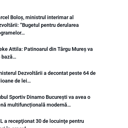
cel Boloș, ministrul interimar al
voltării: ”Bugetul pentru derularea
ogramelor…
eke Attila: Patinoarul din Târgu Mureș va
 o bază…
isterul Dezvoltării a decontat peste 64 de
lioane de lei…
ubul Sportiv Dinamo București va avea o
enă multifuncțională modernă…
L a recepţionat 30 de locuinţe pentru