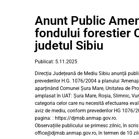
Anunt Public Amena
fondului forestie
judetul Sibiu
Publicat: 5.11.2025
Direcția Județeană de Mediu Sibiu anunță public
prevederilor H.G. 1076/2004 a planului ‘Amenajam
aparținând Comunei Șura Mare, Unitatea de Produ
amplasat în UAT: Șura Mare, Roșia, Slimnic, Vurp
categoria celor care nu necesită efectuarea eval
aviz de mediu, conform prevederilor HG 1076/20
pagina: : https://djmsb.anmap.gov.ro.
Observațiile publicului se primesc zilnic, în scri
office@djmsb.anmap.gov.ro
, în termen de 10 zil