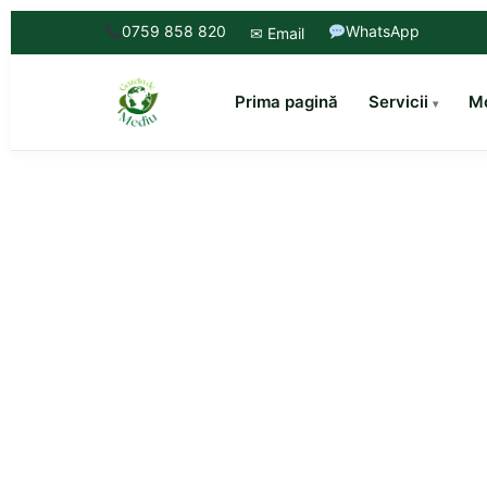
0759 858 820
WhatsApp
✉ Email
Prima pagină
Servicii
Mo