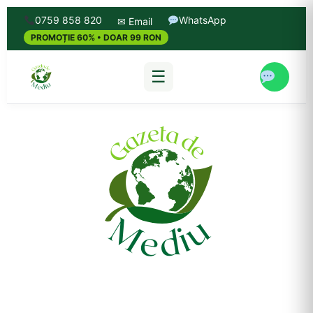
0759 858 820
WhatsApp
✉ Email
PROMOȚIE 60% • DOAR 99 RON
☰