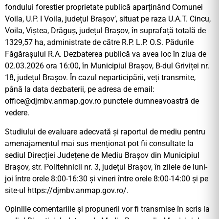
fondului forestier proprietate publică aparținând Comunei
Voila, U.P. I Voila, județul Brașov’, situat pe raza U.A.T. Cincu,
Voila, Viștea, Drăguș, județul Brașov, în suprafață totală de
1329,57 ha, administrate de către R.P. L.P. O.S. Pădurile
Făgărașului R.A. Dezbaterea publică va avea loc în ziua de
02.03.2026 ora 16:00, în Municipiul Brașov, B-dul Griviței nr.
18, județul Brașov. În cazul neparticipării, veți transmite,
până la data dezbaterii, pe adresa de email:
office@djmbv.anmap.gov.ro
punctele dumneavoastră de
vedere.
Studiului de evaluare adecvată și raportul de mediu pentru
amenajamentul mai sus menționat pot fii consultate la
sediul Direcției Județene de Mediu Brașov din Municipiul
Brașov, str. Politehnicii nr. 3, județul Brașov, în zilele de luni-
joi între orele 8:00-16:30 și vineri între orele 8:00-14:00 și pe
site-ul https://djmbv.anmap.gov.ro/.
Opiniile comentariile și propunerii vor fi transmise în scris la