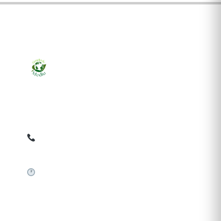
Ziarul online pentru publicarea anunțurilor obligatorii
de mediu cerute de ANMAP, APM și instituțiile
abilitate. Dovadă pe loc, acceptat în toată România.
0759 858 820
✉
gazetamediu@gmail.com
Sistem automat 24/7
SERVICII PUBLICARE