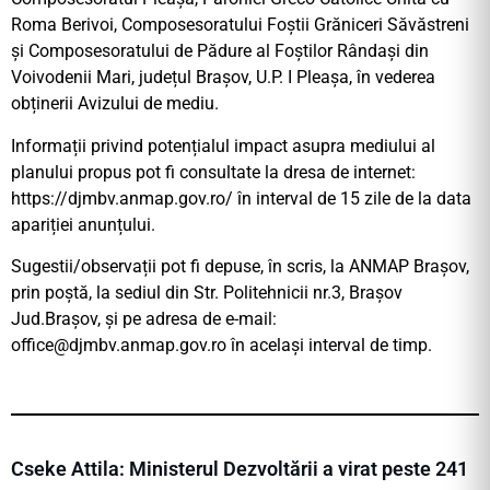
Roma Berivoi, Composesoratului Foștii Grăniceri Săvăstreni
și Composesoratului de Pădure al Foștilor Rândași din
Voivodenii Mari, județul Brașov, U.P. I Pleașa, în vederea
obținerii Avizului de mediu.
Informații privind potențialul impact asupra mediului al
planului propus pot fi consultate la dresa de internet:
https://djmbv.anmap.gov.ro/ în interval de 15 zile de la data
apariției anunțului.
Sugestii/observații pot fi depuse, în scris, la ANMAP Brașov,
prin poștă, la sediul din Str. Politehnicii nr.3, Brașov
Jud.Braşov, și pe adresa de e-mail:
office@djmbv.anmap.gov.ro
în același interval de timp.
Cseke Attila: Ministerul Dezvoltării a virat peste 241