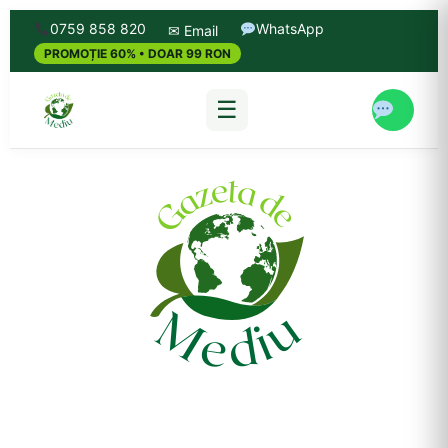
0759 858 820
WhatsApp
✉ Email
PROMOȚIE 60% • DOAR 99 RON
☰