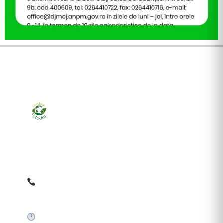
Ziarul online pentru publicarea anunțurilor obligatorii
de mediu cerute de ANMAP, APM și instituțiile
abilitate. Dovadă pe loc, acceptat în toată România.
0759 858 820
✉
gazetamediu@gmail.com
Sistem automat 24/7