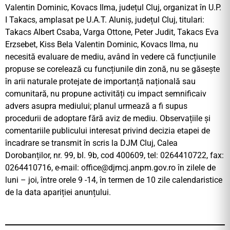
Valentin Dominic, Kovacs Ilma, județul Cluj, organizat în U.P.
I Takacs, amplasat pe U.A.T. Aluniș, județul Cluj, titulari:
Takacs Albert Csaba, Varga Ottone, Peter Judit, Takacs Eva
Erzsebet, Kiss Bela Valentin Dominic, Kovacs Ilma, nu
necesită evaluare de mediu, având în vedere că funcțiunile
propuse se corelează cu funcțiunile din zonă, nu se găsește
în arii naturale protejate de importanță națională sau
comunitară, nu propune activități cu impact semnificaiv
advers asupra mediului; planul urmează a fi supus
procedurii de adoptare fără aviz de mediu. Observațiile și
comentariile publicului interesat privind decizia etapei de
încadrare se transmit în scris la DJM Cluj, Calea
Dorobanților, nr. 99, bl. 9b, cod 400609, tel: 0264410722, fax:
0264410716, e-mail:
office@djmcj.anpm.gov.ro
în zilele de
luni – joi, între orele 9 -14, în termen de 10 zile calendaristice
de la data apariției anunțului.