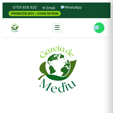
0759 858 820
WhatsApp
✉ Email
PROMOȚIE 60% • DOAR 99 RON
☰