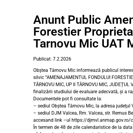
Anunt Public Ame
Forestier Propriet
Tarnovu Mic UAT M
Publicat: 7.2.2026
Obștea Târnovu Mic informează publicul interes
silvic “AMENAJAMENTUL FONDULUI FORESTIE
TÂRNOVU MIC, UP II TÂRNOVU MIC, JUDEȚUL VÂ
finalizării studiului de evaluare adecvată, și a r
Documentele pot fi consultate la:
– sediul Obștea Târnovu Mic, la adresa judeţul Vâ
– sediul DJM Valcea, Rm. Valcea, str. Remus Bellu
accesand link –ul https://djmvl.anmap.gov.ro/c
În termen de 48 de zile calendaristice de la data 