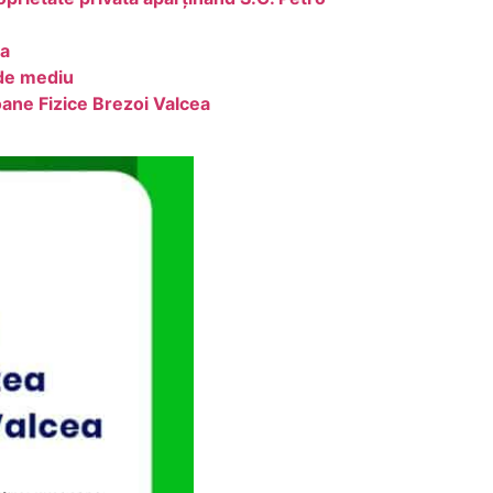
ea
 de mediu
ane Fizice Brezoi Valcea