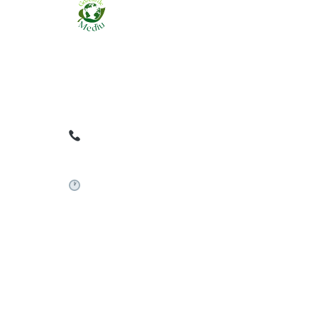
Ziarul online pentru publicarea anunțurilor
obligatorii de mediu cerute de ANMAP, APM și
instituțiile abilitate. Dovadă pe loc, acceptat în
toată România.
0759 858 820
✉
gazetamediu@gmail.com
Sistem automat 24/7
©
2026
Gazeta de Mediu • Toate drepturile rezervate