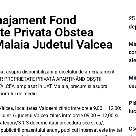
najament Fond
25 
de
ate Privata Obstea
alaia Judetul Valcea
Min
con
al
at asupra disponibilizării proiectului de amenajament
Min
R PROPRIETATE PRIVATĂ APARȚINÂND OBȘTII
ce
LCEA, amplasat în UAT Malaia, precum și asupra
aportului de mediu.
Plă
lcea, localitatea Vaideeni zilnic intre orele 9,00 – 12,00;
luc
 nr. 6, judetul Valcea zilnic între orele 09,00 – 12,00 si
ategory/3-1-3-documentatii-procedura-sea-si-ea/;
Cse
publicării prezentului anunț, publicul interesat este invitat