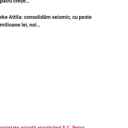
 patru creșe…
eke Attila: consolidăm seismic, cu peste
milioane lei, noi…
oprietate privată aparţinând S.C. Petro