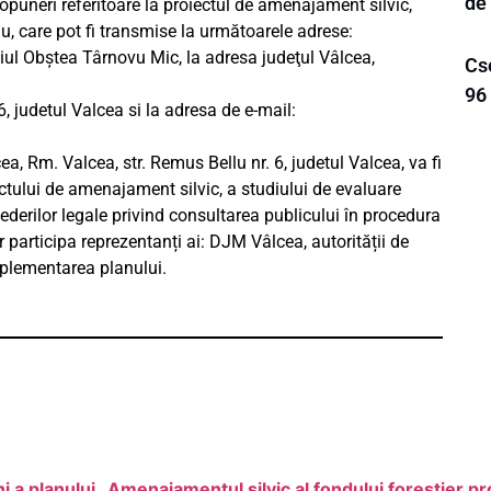
de
ropuneri referitoare la proiectul de amenajament silvic,
u, care pot fi transmise la următoarele adrese:
iul Obștea Târnovu Mic, la adresa judeţul Vâlcea,
Cs
96 
, judetul Valcea si la adresa de e-mail:
a, Rm. Valcea, str. Remus Bellu nr. 6, judetul Valcea, va fi
ctului de amenajament silvic, a studiului de evaluare
derilor legale privind consultarea publicului în procedura
participa reprezentanți ai: DJM Vâlcea, autorității de
implementarea planului.
i a planului „Amenajamentul silvic al fondului forestier pr