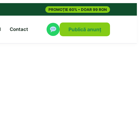
PROMOȚIE 60% • DOAR 99 RON
M
Contact
Publică anunț