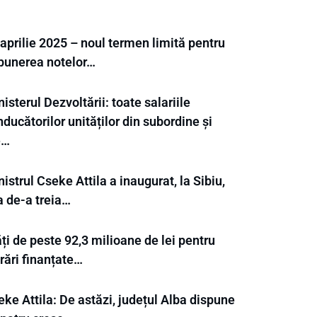
aprilie 2025 – noul termen limită pentru
punerea notelor…
isterul Dezvoltării: toate salariile
ducătorilor unităților din subordine și
e…
istrul Cseke Attila a inaugurat, la Sibiu,
a de-a treia…
ți de peste 92,3 milioane de lei pentru
rări finanțate…
ke Attila: De astăzi, județul Alba dispune