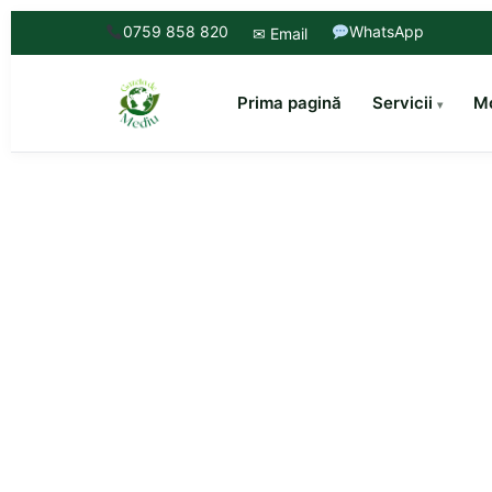
0759 858 820
WhatsApp
✉ Email
Prima pagină
Servicii
Mo