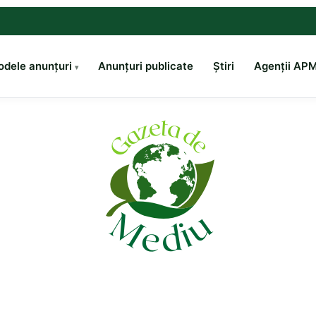
dele anunțuri
Anunțuri publicate
Știri
Agenții AP