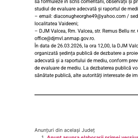
să formuleze în scris comentarii, observații și p
studiul de evaluare adecvată și raportul de medi
– email:
diaconugheorghe49@yahoo.com
/ sed
localitatea Vaideeni;
– DJM Valcea, Rm. Valcea, str. Remus Bellu nr. 6
office@djmvl.anmap.gov.ro
.
În data de 26.03.2026, la ora 12,00, la DJM Valce
organizată ședința publică de dezbatere a proie
adecvată și a raportului de mediu, conform preve
de evaluare de mediu. La dezbaterea publică vor 
sănătate publică, alte autorități interesate de 
Anunțuri din același Județ
Anunt asupra elaborarii primei versiun