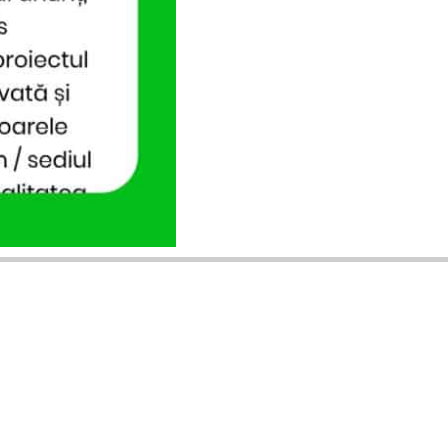
ANUNȚURI DIN JUDEȚUL TĂU