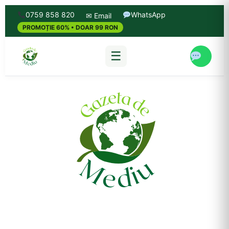
0759 858 820
WhatsApp
✉ Email
PROMOȚIE 60% • DOAR 99 RON
☰