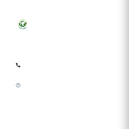
Ziarul online pentru publicarea anunțurilor obligatorii
de mediu cerute de ANMAP, APM și instituțiile
abilitate. Dovadă pe loc, acceptat în toată România.
0759 858 820
✉
gazetamediu@gmail.com
Sistem automat 24/7
SERVICII PUBLICARE
Publică anunț APM
Autorizație construire