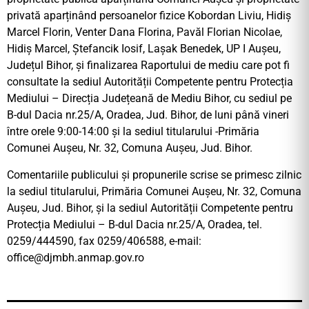
privată aparținând persoanelor fizice Kobordan Liviu, Hidiș
Marcel Florin, Venter Dana Florina, Pavăl Florian Nicolae,
Hidiș Marcel, Ștefancik Iosif, Lașak Benedek, UP I Aușeu,
Județul Bihor, și finalizarea Raportului de mediu care pot fi
consultate la sediul Autorității Competente pentru Protecția
Mediului – Direcția Județeană de Mediu Bihor, cu sediul pe
B-dul Dacia nr.25/A, Oradea, Jud. Bihor, de luni până vineri
între orele 9:00-14:00 și la sediul titularului -Primăria
Comunei Aușeu, Nr. 32, Comuna Aușeu, Jud. Bihor.
Comentariile publicului și propunerile scrise se primesc zilnic
la sediul titularului, Primăria Comunei Aușeu, Nr. 32, Comuna
Aușeu, Jud. Bihor, și la sediul Autorității Competente pentru
Protecția Mediului – B-dul Dacia nr.25/A, Oradea, tel.
0259/444590, fax 0259/406588, e-mail:
office@djmbh.anmap.gov.ro