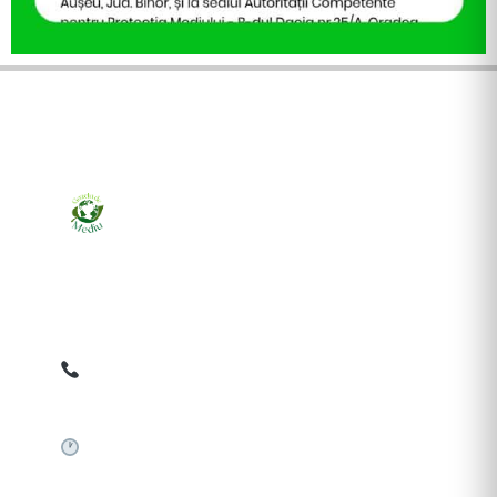
Ziarul online pentru publicarea anunțurilor obligatorii
de mediu cerute de ANMAP, APM și instituțiile
abilitate. Dovadă pe loc, acceptat în toată România.
0759 858 820
✉
gazetamediu@gmail.com
Sistem automat 24/7