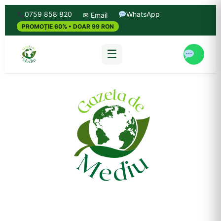
0759 858 820
WhatsApp
✉ Email
PROMOȚIE 60% • DOAR 99 RON
☰