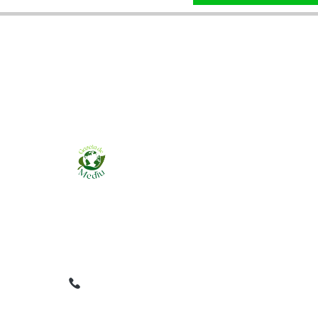
Ziarul online pentru publicarea anunțurilor
obligatorii de mediu cerute de ANMAP, APM și
instituțiile abilitate. Dovadă pe loc, acceptat în
toată România.
0759 858 820
✉
gazetamediu@gmail.com