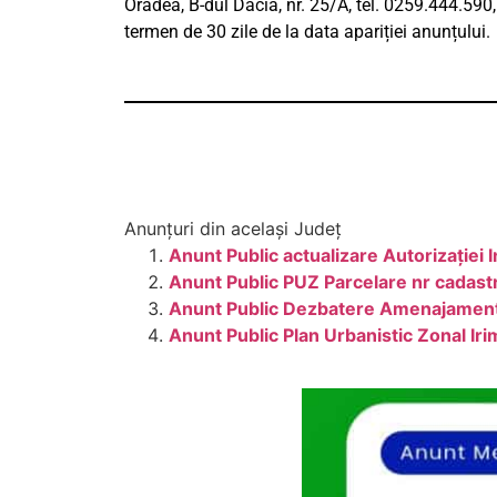
Oradea, B-dul Dacia, nr. 25/A, tel. 0259.444.590
termen de 30 zile de la data apariției anunțului.
Anunțuri din același Județ
Anunt Public actualizare Autorizației 
Anunt Public PUZ Parcelare nr cadast
Anunt Public Dezbatere Amenajament 
Anunt Public Plan Urbanistic Zonal Iri