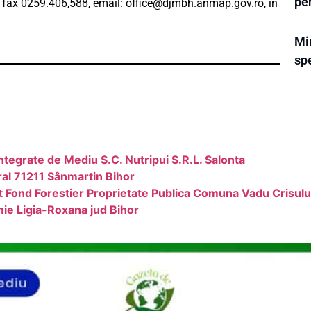
pe
, fax 0259.406,588, email:
office@djmbh.anmap.gov.ro
, în
Mi
spe
Integrate de Mediu S.C. Nutripui S.R.L. Salonta
ral 71211 Sânmartin Bihor
Fond Forestier Proprietate Publica Comuna Vadu Crisulu
mie Ligia-Roxana jud Bihor