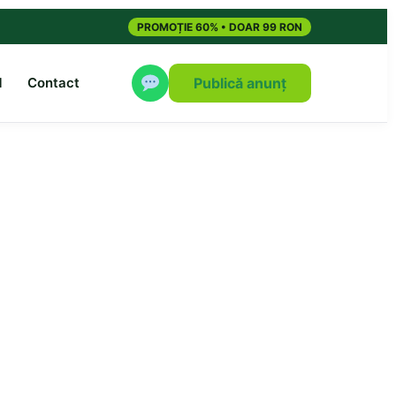
PROMOȚIE 60% • DOAR 99 RON
M
Contact
Publică anunț