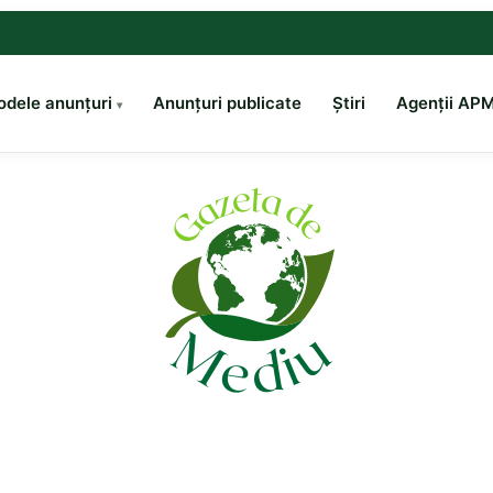
dele anunțuri
Anunțuri publicate
Știri
Agenții AP