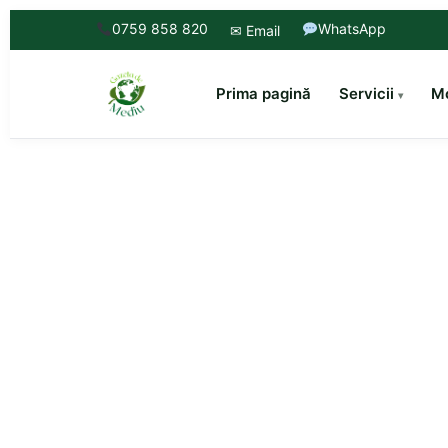
0759 858 820
WhatsApp
✉ Email
Prima pagină
Servicii
Mo