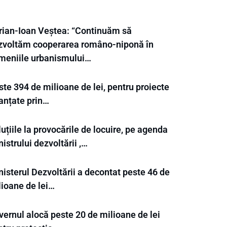
rian-Ioan Veștea: “Continuăm să
zvoltăm cooperarea româno-niponă în
meniile urbanismului…
te 394 de milioane de lei, pentru proiecte
nanțate prin…
uțiile la provocările de locuire, pe agenda
istrului dezvoltării ,…
isterul Dezvoltării a decontat peste 46 de
lioane de lei…
vernul alocă peste 20 de milioane de lei