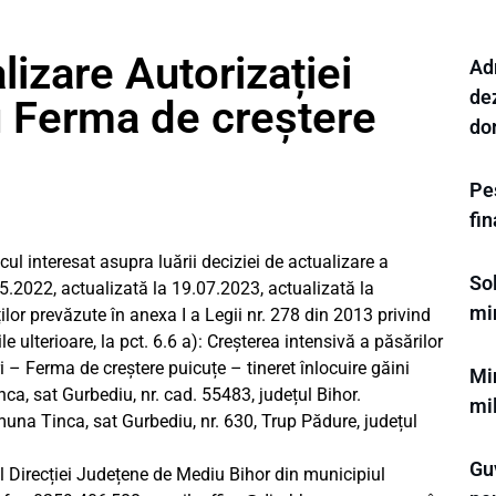
izare Autorizației
Ad
de
u Ferma de creștere
do
Pes
fi
l interesat asupra luării deciziei de actualizare a
Sol
05.2022, actualizată la 19.07.2023, actualizată la
min
lor prevăzute în anexa I a Legii nr. 278 din 2013 privind
le ulterioare, la pct. 6.6 a): Creșterea intensivă a păsărilor
– Ferma de creștere puicuțe – tineret înlocuire găini
Min
a, sat Gurbediu, nr. cad. 55483, județul Bihor.
mi
omuna Tinca, sat Gurbediu, nr. 630, Trup Pădure, județul
Gu
ul Direcției Județene de Mediu Bihor din municipiul