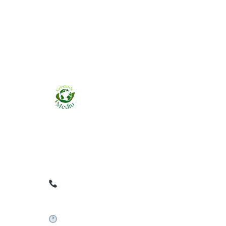
Ziarul online pentru publicarea anunțurilor
obligatorii de mediu cerute de ANMAP, APM și
instituțiile abilitate. Dovadă pe loc, acceptat în
toată România.
0759 858 820
✉
gazetamediu@gmail.com
Sistem automat 24/7