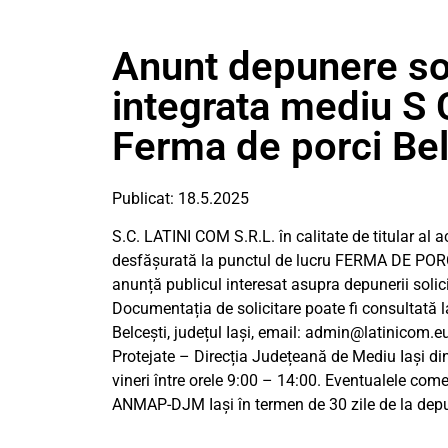
Anunt depunere sol
integrata mediu S
Ferma de porci Belc
Publicat: 18.5.2025
S.C. LATINI COM S.R.L. în calitate de titular al a
desfășurată la punctul de lucru FERMA DE PORCI 
anunță publicul interesat asupra depunerii solici
Documentația de solicitare poate fi consultată la
Belcești, județul Iași, email:
admin@latinicom.e
Protejate – Direcția Județeană de Mediu Iași din 
vineri între orele 9:00 – 14:00. Eventualele come
ANMAP-DJM Iași în termen de 30 zile de la depun