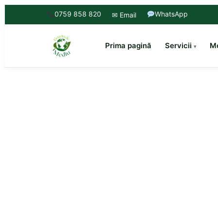
0759 858 820
WhatsApp
✉ Email
Prima pagină
Servicii
Mo