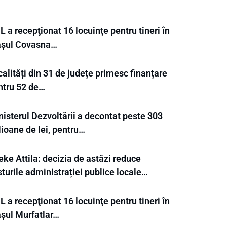
 a recepţionat 16 locuinţe pentru tineri în
așul Covasna…
alități din 31 de județe primesc finanțare
ntru 52 de…
nisterul Dezvoltării a decontat peste 303
ioane de lei, pentru…
ke Attila: decizia de astăzi reduce
turile administrației publice locale…
 a recepţionat 16 locuinţe pentru tineri în
așul Murfatlar…