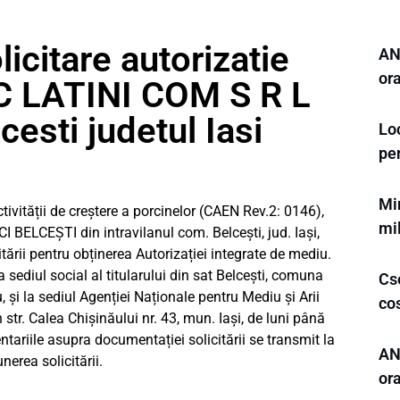
icitare autorizatie
ANL
or
 C LATINI COM S R L
esti judetul Iasi
Loc
pe
Mi
ctivității de creștere a porcinelor (CAEN Rev.2: 0146),
mil
BELCEȘTI din intravilanul com. Belcești, jud. Iași,
tării pentru obținerea Autorizației integrate de mediu.
 sediul social al titularului din sat Belcești, comuna
Cse
u
, şi la sediul Agenției Naționale pentru Mediu și Arii
cos
str. Calea Chișinăului nr. 43, mun. Iași, de luni până
ntariile asupra documentației solicitării se transmit la
ANL
erea solicitării.
or