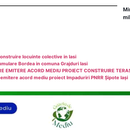
Min
mi
nstruire locuinte colective in Iasi
cumulare Bordea in comuna Grajduri Iasi
RE EMITERE ACORD MEDIU PROIECT CONSTRUIRE TERA
mitere acord mediu proiect Impaduriri PNRR Șipote Iași