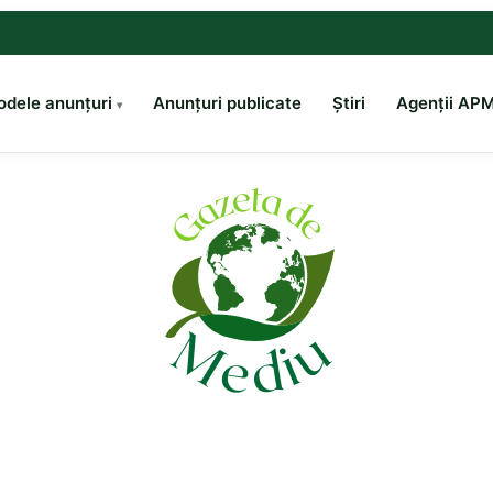
dele anunțuri
Anunțuri publicate
Știri
Agenții AP