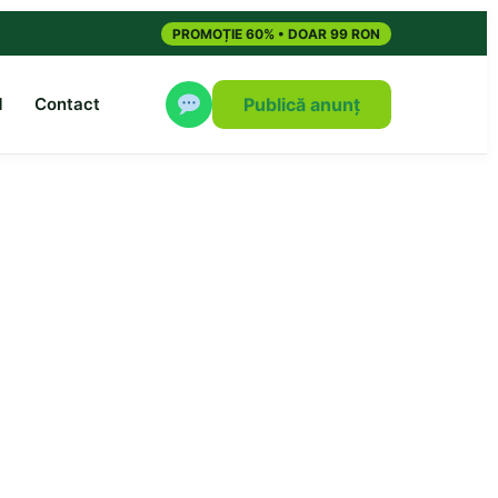
PROMOȚIE 60% • DOAR 99 RON
M
Contact
Publică anunț