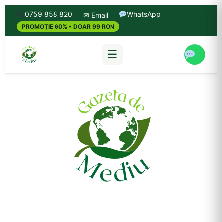
0759 858 820
WhatsApp
✉ Email
PROMOȚIE 60% • DOAR 99 RON
☰