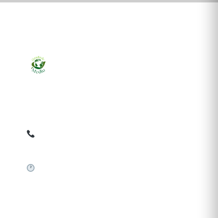
Ziarul online pentru publicarea anunțurilor obligatorii
de mediu cerute de ANMAP, APM și instituțiile
abilitate. Dovadă pe loc, acceptat în toată România.
0759 858 820
✉
gazetamediu@gmail.com
Sistem automat 24/7
SERVICII PUBLICARE
Publică anunț APM