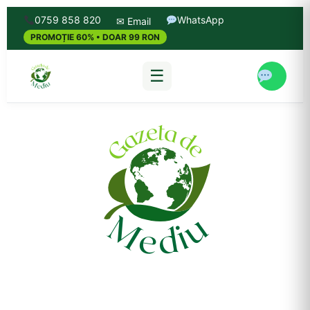
0759 858 820
WhatsApp
✉ Email
PROMOȚIE 60% • DOAR 99 RON
☰