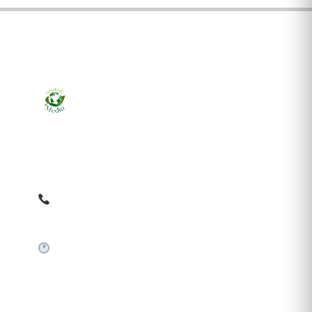
Ziarul online pentru publicarea anunțurilor obligatorii
de mediu cerute de ANMAP, APM și instituțiile
abilitate. Dovadă pe loc, acceptat în toată România.
0759 858 820
✉
gazetamediu@gmail.com
Sistem automat 24/7
SERVICII PUBLICARE