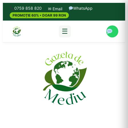
0759 858 820
WhatsApp
✉ Email
PROMOȚIE 60% • DOAR 99 RON
☰