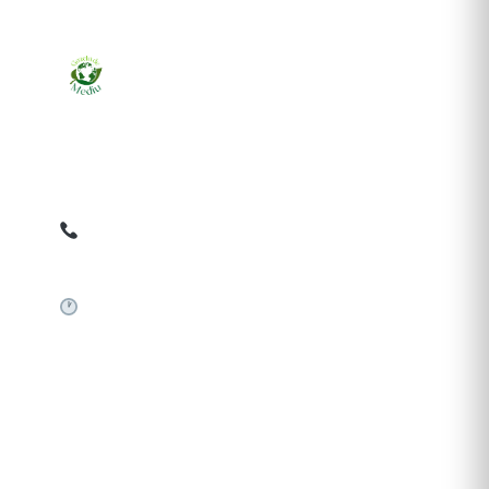
Ziarul online pentru publicarea anunțurilor obligatorii
de mediu cerute de ANMAP, APM și instituțiile
abilitate. Dovadă pe loc, acceptat în toată România.
0759 858 820
✉
gazetamediu@gmail.com
Sistem automat 24/7
SERVICII PUBLICARE
Publică anunț APM
Autorizație construire
Comunicat de presă PNRR