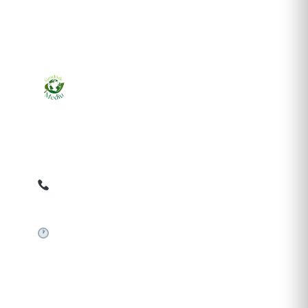
Ziarul online pentru publicarea anunțurilor obligatorii
de mediu cerute de ANMAP, APM și instituțiile
abilitate. Dovadă pe loc, acceptat în toată România.
0759 858 820
✉
gazetamediu@gmail.com
Sistem automat 24/7
SERVICII PUBLICARE
Publică anunț APM