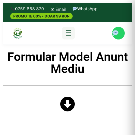
0759 858 820
WhatsApp
✉ Email
PROMOȚIE 60% • DOAR 99 RON
☰
Formular Model Anunt
Mediu