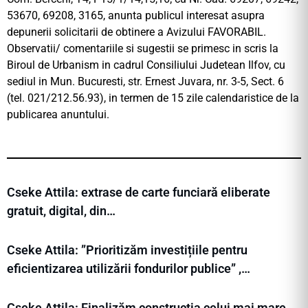
53670, 69208, 3165, anunta publicul interesat asupra
depunerii solicitarii de obtinere a Avizului FAVORABIL.
Observatii/ comentariile si sugestii se primesc in scris la
Biroul de Urbanism in cadrul Consiliului Judetean Ilfov, cu
sediul in Mun. Bucuresti, str. Ernest Juvara, nr. 3-5, Sect. 6
(tel. 021/212.56.93), in termen de 15 zile calendaristice de la
publicarea anuntului.
Cseke Attila: extrase de carte funciară eliberate
gratuit, digital, din…
Cseke Attila: ”Prioritizăm investițiile pentru
eficientizarea utilizării fondurilor publice” ,…
Cseke Attila: Finalizăm construcția celui mai mare