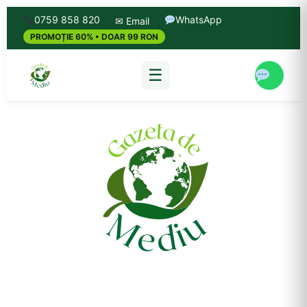
0759 858 820
WhatsApp
✉ Email
PROMOȚIE 60% • DOAR 99 RON
☰