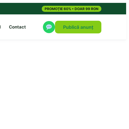
PROMOȚIE 60% • DOAR 99 RON
M
Contact
Publică anunț