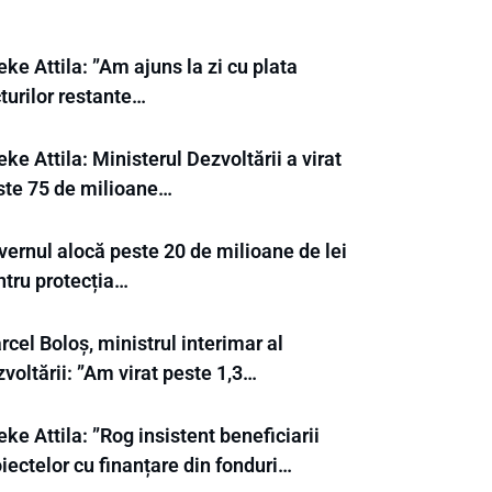
ke Attila: ”Am ajuns la zi cu plata
turilor restante…
ke Attila: Ministerul Dezvoltării a virat
ste 75 de milioane…
vernul alocă peste 20 de milioane de lei
ntru protecția…
cel Boloș, ministrul interimar al
voltării: ”Am virat peste 1,3…
ke Attila: ”Rog insistent beneficiarii
iectelor cu finanțare din fonduri…