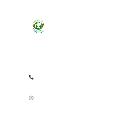
Ziarul online pentru publicarea anunțurilor
obligatorii de mediu cerute de ANMAP, APM și
instituțiile abilitate. Dovadă pe loc, acceptat în
toată România.
0759 858 820
✉
gazetamediu@gmail.com
Sistem automat 24/7
©
2026
Gazeta de Mediu • Toate drepturile rezervate