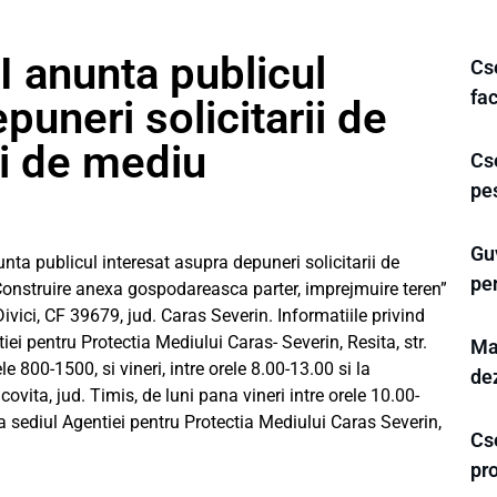
anunta publicul
Cse
fac
puneri solicitarii de
i de mediu
Cse
pe
Gu
publicul interesat asupra depuneri solicitarii de
pe
Construire anexa gospodareasca parter, imprejmuire teren”
vici, CF 39679, jud. Caras Severin. Informatiile privind
iei pentru Protectia Mediului Caras- Severin, Resita, str.
Mar
rele 800-1500, si vineri, intre orele 8.00-13.00 si la
dez
covita, jud. Timis, de luni pana vineri intre orele 10.00-
la sediul Agentiei pentru Protectia Mediului Caras Severin,
Cse
pro