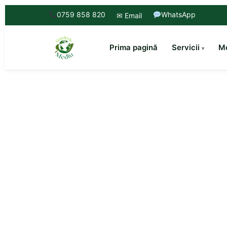
0759 858 820
WhatsApp
✉ Email
Prima pagină
Servicii
Mo