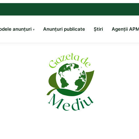
dele anunțuri
Anunțuri publicate
Știri
Agenții AP