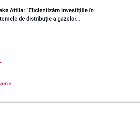
ke Attila: ”Eficientizăm investițiile în
temele de distribuție a gazelor…
L
verin