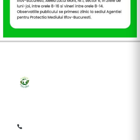
Ziarul online pentru publicarea anunțurilor obligatorii
de mediu cerute de ANMAP, APM și instituțiile
abilitate. Dovadă pe loc, acceptat în toată România.
0759 858 820
✉
gazetamediu@gmail.com