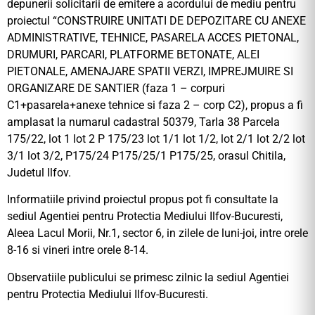
depunerii solicitarii de emitere a acordului de mediu pentru
proiectul “CONSTRUIRE UNITATI DE DEPOZITARE CU ANEXE
ADMINISTRATIVE, TEHNICE, PASARELA ACCES PIETONAL,
DRUMURI, PARCARI, PLATFORME BETONATE, ALEI
PIETONALE, AMENAJARE SPATII VERZI, IMPREJMUIRE SI
ORGANIZARE DE SANTIER (faza 1 – corpuri
C1+pasarela+anexe tehnice si faza 2 – corp C2), propus a fi
amplasat la numarul cadastral 50379, Tarla 38 Parcela
175/22, lot 1 lot 2 P 175/23 lot 1/1 lot 1/2, lot 2/1 lot 2/2 lot
3/1 lot 3/2, P175/24 P175/25/1 P175/25, orasul Chitila,
Judetul Ilfov.
Informatiile privind proiectul propus pot fi consultate la
sediul Agentiei pentru Protectia Mediului Ilfov-Bucuresti,
Aleea Lacul Morii, Nr.1, sector 6, in zilele de luni-joi, intre orele
8-16 si vineri intre orele 8-14.
Observatiile publicului se primesc zilnic la sediul Agentiei
pentru Protectia Mediului Ilfov-Bucuresti.