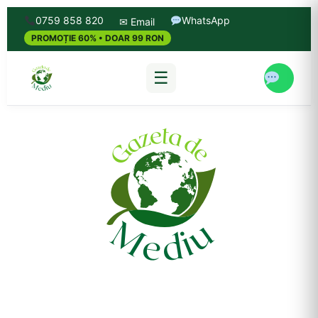
0759 858 820
WhatsApp
✉ Email
PROMOȚIE 60% • DOAR 99 RON
☰