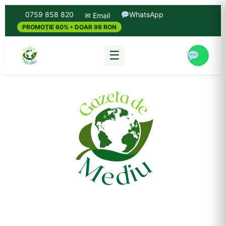
0759 858 820
WhatsApp
✉ Email
PROMOȚIE 60% • DOAR 99 RON
☰