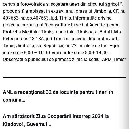
centrala fotovoltaica si scoatere teren din circuitul agricol “,
propus a fi amplasat in extravilanul orasului Jimbolia, CF. nr.
407653, nr.top.407653, jud. Timis. lnformatiite privind
proiectul propus pot fi consuttate la sediul Agentiei pentru
Protectia Mediului Timis, municipiul Timisoara, B-dul Liviu
Rebreanu nr. 18-18A, jud Timis si la sediul titularului Jud.
Timis, Jimbolia, str. Republicii, nr. 22, in zilele de luni – joi
intre orele 8.00 – 16.30, vineri intre orele 8.00- 14.00.
Observatiile publicului se primesc zilnic la sediul APM Timis”
ANL a recepţionat 32 de locuinţe pentru tineri în
comuna…
Am sărbătorit Ziua Cooperării Interreg 2024 la
Kladovo! , Guvernul…