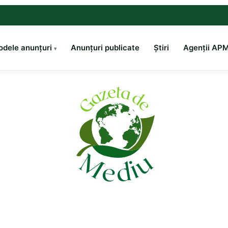
dele anunțuri
Anunțuri publicate
Știri
Agenții AP