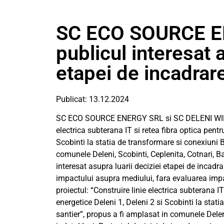
SC ECO SOURCE E
publicul interesat a
etapei de incadrar
Publicat: 13.12.2024
SC ECO SOURCE ENERGY SRL si SC DELENI WIND E
electrica subterana IT si retea fibra optica pentr
Scobinti la statia de transformare si conexiuni B
comunele Deleni, Scobinti, Ceplenita, Cotnari, Ba
interesat asupra luarii deciziei etapei de incadr
impactului asupra mediului, fara evaluarea impa
proiectul: “Construire linie electrica subterana I
energetice Deleni 1, Deleni 2 si Scobinti la stat
santier”, propus a fi amplasat in comunele Deleni