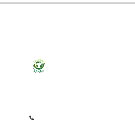
Ziarul online pentru publicarea anunțurilor
obligatorii de mediu cerute de ANMAP, APM și
instituțiile abilitate. Dovadă pe loc, acceptat în
toată România.
0759 858 820
✉
gazetamediu@gmail.com