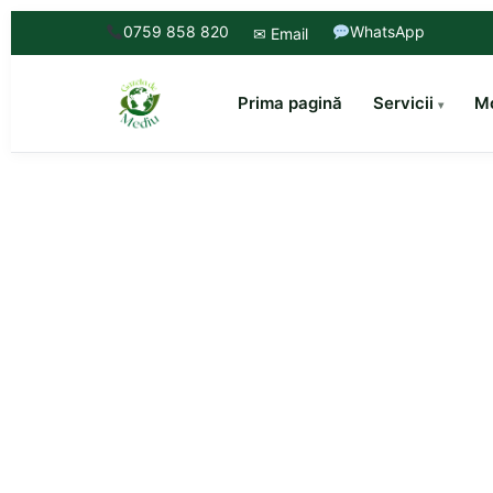
0759 858 820
WhatsApp
✉ Email
Prima pagină
Servicii
Mo