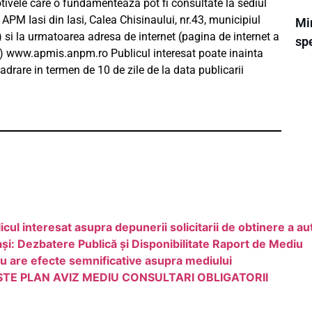
motivele care o fundamenteaza pot fi consultate la sediul
APM Iasi din Iasi, Calea Chisinaului, nr.43, municipiul
Mi
.00) si la urmatoarea adresa de internet (pagina de internet a
spe
i) www.apmis.anpm.ro Publicul interesat poate inainta
cadrare in termen de 10 de zile de la data publicarii
interesat asupra depunerii solicitarii de obtinere a aut
ași: Dezbatere Publică și Disponibilitate Raport de Mediu
nu are efecte semnificative asupra mediului
TE PLAN AVIZ MEDIU CONSULTARI OBLIGATORII