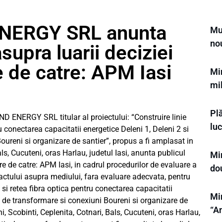
NERGY SRL anunta
Mu
no
supra luarii deciziei
e de catre: APM Iasi
Min
mil
Plă
NERGY SRL titular al proiectului: “Construire linie
luc
u conectarea capacitatii energetice Deleni 1, Deleni 2 si
oureni si organizare de santier”, propus a fi amplasat in
ls, Cucuteni, oras Harlau, judetul Iasi, anunta publicul
Min
are de catre: APM Iasi, in cadrul procedurilor de evaluare a
do
ctului asupra mediului, fara evaluare adecvata, pentru
T si retea fibra optica pentru conectarea capacitatii
Min
ia de transformare si conexiuni Boureni si organizare de
“A
, Scobinti, Ceplenita, Cotnari, Bals, Cucuteni, oras Harlau,