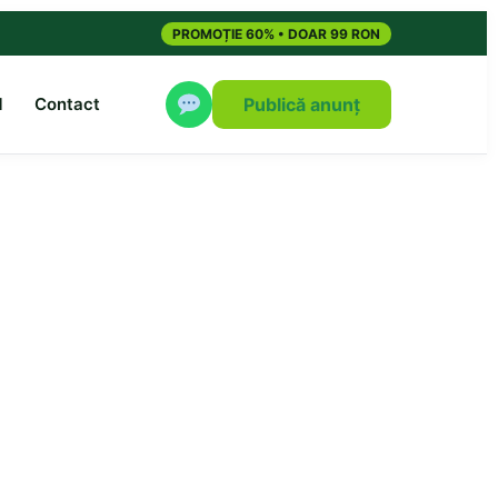
PROMOȚIE 60% • DOAR 99 RON
M
Contact
Publică anunț