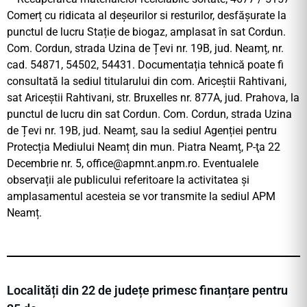
Comerț cu ridicata al deșeurilor si resturilor, desfășurate la
punctul de lucru Stație de biogaz, amplasat în sat Cordun.
Com. Cordun, strada Uzina de Țevi nr. 19B, jud. Neamț, nr.
cad. 54871, 54502, 54431. Documentația tehnică poate fi
consultată la sediul titularului din com. Ariceștii Rahtivani,
sat Ariceștii Rahtivani, str. Bruxelles nr. 877A, jud. Prahova, la
punctul de lucru din sat Cordun. Com. Cordun, strada Uzina
de Țevi nr. 19B, jud. Neamț, sau la sediul Agenției pentru
Protecția Mediului Neamț din mun. Piatra Neamț, P-ţa 22
Decembrie nr. 5,
office@apmnt.anpm.ro
. Eventualele
observații ale publicului referitoare la activitatea și
amplasamentul acesteia se vor transmite la sediul APM
Neamț.
Localități din 22 de județe primesc finanțare pentru