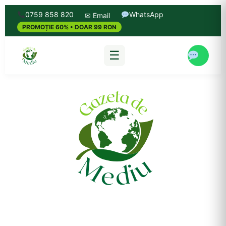
0759 858 820
WhatsApp
✉ Email
PROMOȚIE 60% • DOAR 99 RON
☰