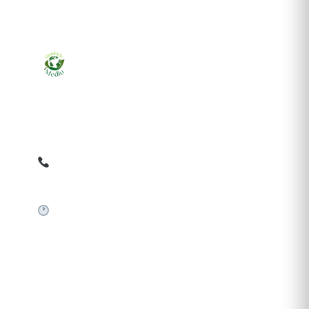
Ziarul online pentru publicarea anunțurilor obligatorii
de mediu cerute de ANMAP, APM și instituțiile
abilitate. Dovadă pe loc, acceptat în toată România.
0759 858 820
✉
gazetamediu@gmail.com
Sistem automat 24/7
SERVICII PUBLICARE
Publică anunț APM
Autorizație construire