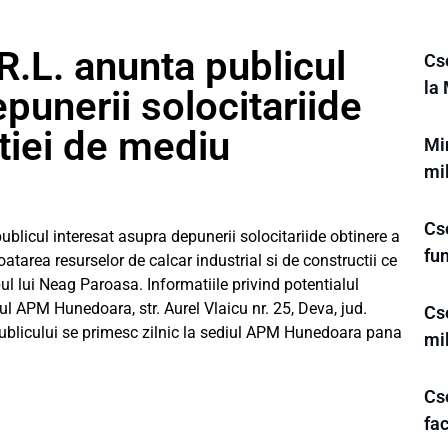
.L. anunta publicul
Cs
la 
punerii solocitariide
atiei de mediu
Mi
mil
Cse
icul interesat asupra depunerii solocitariide obtinere a
fu
oatarea resurselor de calcar industrial si de constructii ce
l lui Neag Paroasa. Informatiile privind potentialul
ul APM Hunedoara, str. Aurel Vlaicu nr. 25, Deva, jud.
Cs
 publicului se primesc zilnic la sediul APM Hunedoara pana
mi
Cse
fac