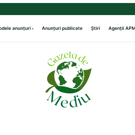
dele anunțuri
Anunțuri publicate
Știri
Agenții AP