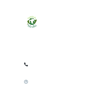
Ziarul online pentru publicarea anunțurilor
obligatorii de mediu cerute de ANMAP, APM și
instituțiile abilitate. Dovadă pe loc, acceptat în
toată România.
0759 858 820
✉
gazetamediu@gmail.com
Sistem automat 24/7
©
2026
Gazeta de Mediu • Toate drepturile rezervate