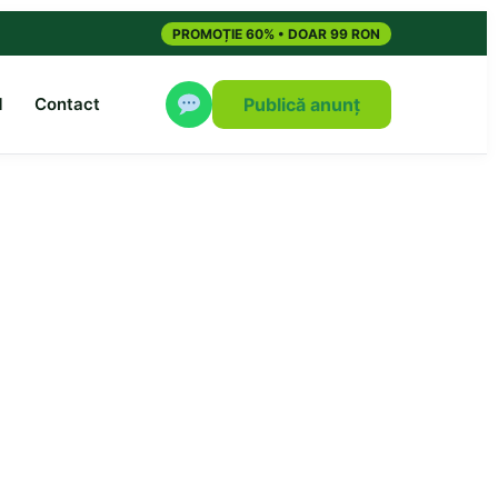
PROMOȚIE 60% • DOAR 99 RON
M
Contact
Publică anunț