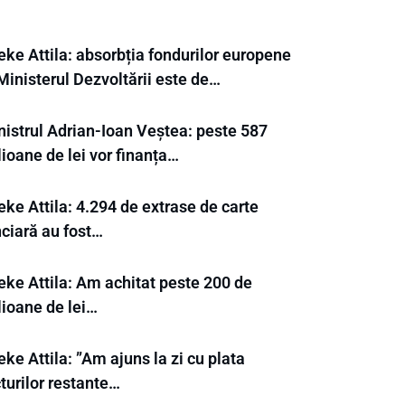
eke Attila: absorbția fondurilor europene
Ministerul Dezvoltării este de…
nistrul Adrian-Ioan Veștea: peste 587
ioane de lei vor finanța…
ke Attila: 4.294 de extrase de carte
nciară au fost…
eke Attila: Am achitat peste 200 de
lioane de lei…
ke Attila: ”Am ajuns la zi cu plata
turilor restante…