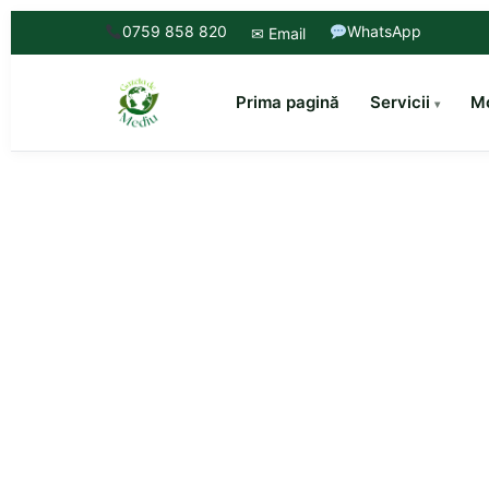
0759 858 820
WhatsApp
✉ Email
Prima pagină
Servicii
Mo