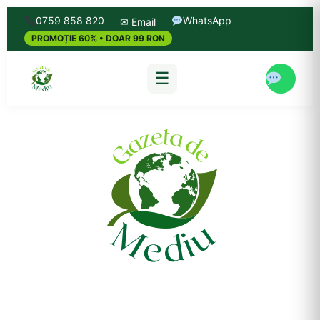
0759 858 820
WhatsApp
✉ Email
PROMOȚIE 60% • DOAR 99 RON
☰