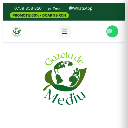
0759 858 820
WhatsApp
✉ Email
PROMOȚIE 60% • DOAR 99 RON
☰