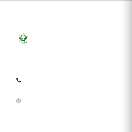
Ziarul online pentru publicarea anunțurilor obligatorii
de mediu cerute de ANMAP, APM și instituțiile
abilitate. Dovadă pe loc, acceptat în toată România.
0759 858 820
✉
gazetamediu@gmail.com
Sistem automat 24/7
SERVICII PUBLICARE
Publică anunț APM