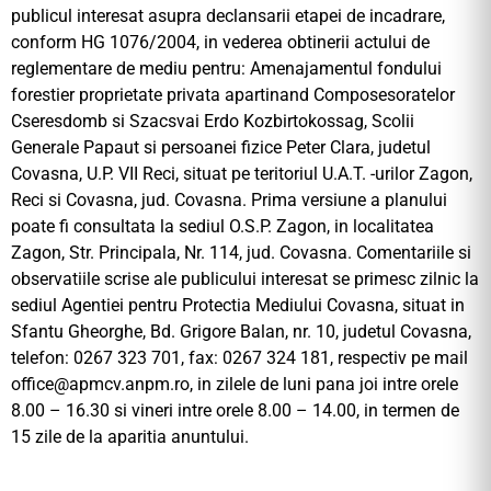
publicul interesat asupra declansarii etapei de incadrare,
conform HG 1076/2004, in vederea obtinerii actului de
reglementare de mediu pentru: Amenajamentul fondului
forestier proprietate privata apartinand Composesoratelor
Cseresdomb si Szacsvai Erdo Kozbirtokossag, Scolii
Generale Papaut si persoanei fizice Peter Clara, judetul
Covasna, U.P. VII Reci, situat pe teritoriul U.A.T. -urilor Zagon,
Reci si Covasna, jud. Covasna. Prima versiune a planului
poate fi consultata la sediul O.S.P. Zagon, in localitatea
Zagon, Str. Principala, Nr. 114, jud. Covasna. Comentariile si
observatiile scrise ale publicului interesat se primesc zilnic la
sediul Agentiei pentru Protectia Mediului Covasna, situat in
Sfantu Gheorghe, Bd. Grigore Balan, nr. 10, judetul Covasna,
telefon: 0267 323 701, fax: 0267 324 181, respectiv pe mail
office@
apmcv.anpm.ro, in zilele de luni pana joi intre orele
8.00 – 16.30 si vineri intre orele 8.00 – 14.00, in termen de
15 zile de la aparitia anuntului.