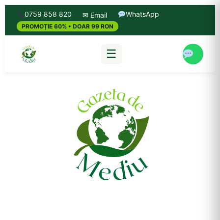
0759 858 820
WhatsApp
✉ Email
PROMOȚIE 60% • DOAR 99 RON
☰