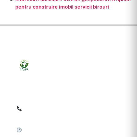
pentru construire imobil servicii birouri
Ziarul online pentru publicarea anunțurilor obligatorii
de mediu cerute de ANMAP, APM și instituțiile
abilitate. Dovadă pe loc, acceptat în toată România.
0759 858 820
✉
gazetamediu@gmail.com
Sistem automat 24/7