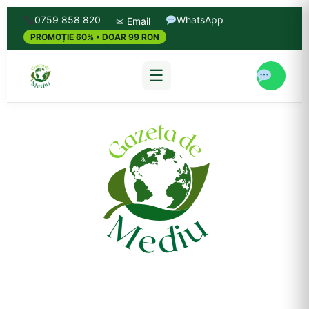
0759 858 820
WhatsApp
✉ Email
PROMOȚIE 60% • DOAR 99 RON
☰