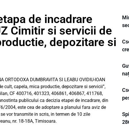
etapa de incadrare
Min
sec
Cimitir si servicii de
productie, depozitare si
Cs
cr
Guv
na
NA ORTODOXA DUMBRAVITA SI LEABU OVIDIU-IOAN
de cult, capela, mica productie, depozitare si servicii”,
Cse
vilan, CF 400716, 401323, 406861, 406867, 411768,
pe
ostinta publicului ca decizia etapei de incadrare, din
6/2004, este cea de adoptare a planului fara aviz de
Spi
se vor transmite in scris, in termen de 10 zile
reanu, nr. 18-18A, Timisoara.
28