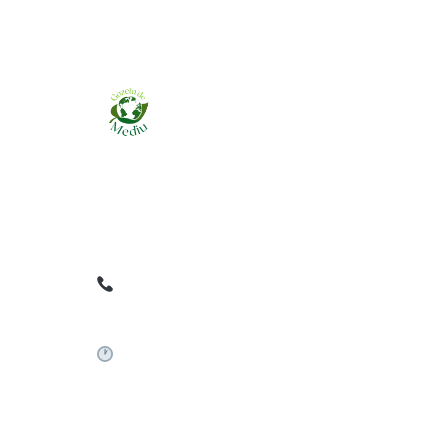
Ziarul online pentru publicarea anunțurilor
obligatorii de mediu cerute de ANMAP, APM și
instituțiile abilitate. Dovadă pe loc, acceptat în
toată România.
0759 858 820
✉
gazetamediu@gmail.com
Sistem automat 24/7