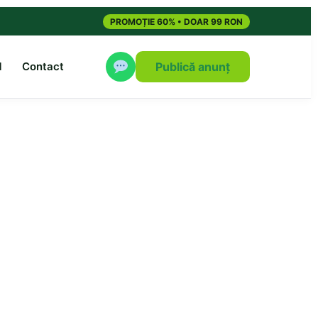
PROMOȚIE 60% • DOAR 99 RON
M
Contact
Publică anunț