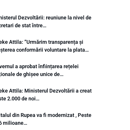
isterul Dezvoltării: reuniune la nivel de
retari de stat între…
eke Attila: ”Urmărim transparența și
eșterea conformării voluntare la plata…
ernul a aprobat înființarea rețelei
ționale de ghișee unice de…
ke Attila: Ministerul Dezvoltării a creat
ste 2.000 de noi…
talul din Rupea va fi modernizat , Peste
6 milioane…