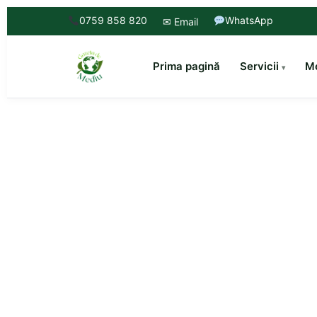
0759 858 820
WhatsApp
✉ Email
Prima pagină
Servicii
Mo