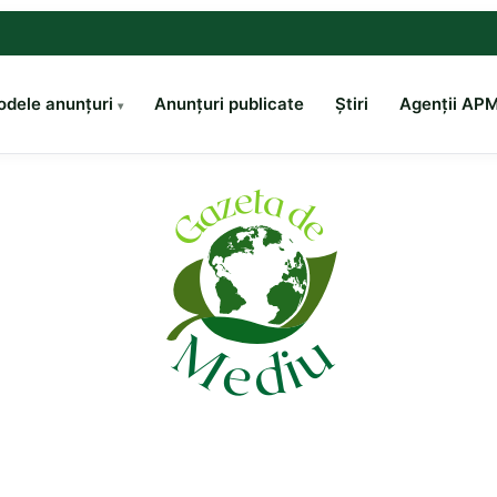
dele anunțuri
Anunțuri publicate
Știri
Agenții AP