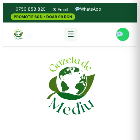
0759 858 820
WhatsApp
✉ Email
PROMOȚIE 60% • DOAR 99 RON
☰