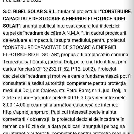
Publicat: 2.6.2025
S.C. RIGEL SOLAR S.R.L
. titular al proiectului
“CONSTRUIRE
CAPACITATE DE STOCARE A ENERGIEI ELECTRICE RIGEL
SOLAR”
, anunță publicul interesat asupra luării deciziei
etapei de încadrare de către A.N.M.A.P., în cadrul procedurii
de evaluare a impactului asupra mediului, pentru proiectul
“CONSTRUIRE CAPACITATE DE STOCARE A ENERGIEI
ELECTRICE RIGEL SOLAR”, propus a fi amplasat în comuna
Terpezița, sat Căruia, județul Dolj, pe terenul identificat prin
cartea funciară CF 37232 (T 52, P 12, Lot 2). Proiectul
deciziei de încadrare și motivele care o fundamentează pot fi
consultate la sediul autorității competente pentru protecția
mediului Dolj, din Craiova, str. Petru Rareș nr. 1, jud. Dolj, in
zilele de luni – joi, intre orele 8:00-16:30 și vineri între orele
8:00-14:00 precum și la următoarea adresă de internet:
http://apmdj.anpm.ro. Publicul interesat poate înainta
comentarii / observații la proiectul deciziei de încadrare în
termen de 10 zile de la data publicării anunțului pe pagina
de internet a autorității competente pentru protecția mediului