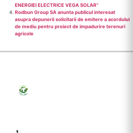
ENERGIEI ELECTRICE VEGA SOLAR”
Rodbun Group SA anunta publicul interesat
asupra depunerii solicitarii de emitere a acordului
de mediu pentru proiect de impadurire terenuri
agricole
Ziarul online pentru publicarea anunțurilor obligatorii
de mediu cerute de ANMAP, APM și instituțiile
abilitate. Dovadă pe loc, acceptat în toată România.
0759 858 820