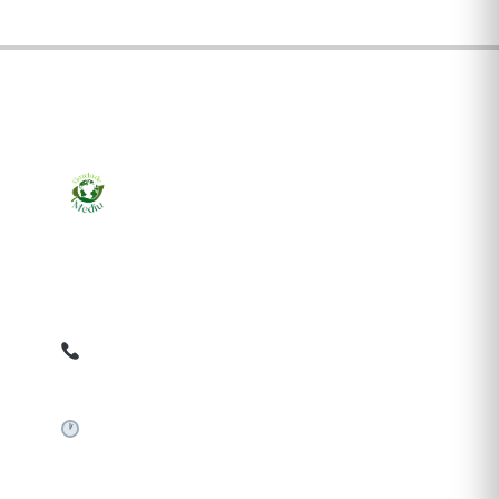
Ziarul online pentru publicarea anunțurilor obligatorii
de mediu cerute de ANMAP, APM și instituțiile
abilitate. Dovadă pe loc, acceptat în toată România.
0759 858 820
✉
gazetamediu@gmail.com
Sistem automat 24/7