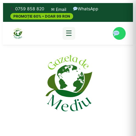
0759 858 820
WhatsApp
✉ Email
PROMOȚIE 60% • DOAR 99 RON
☰